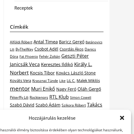
Receptek
Címkék
Antal Tímea
Baricz Gergő
Alföldi Róbert
Batánovics
Csobot Adél
Csordás Ákos
ByTheWay
Danics
Lili
Geszti Péter
Dóra
Fat Phoenix
Fehér Zoltán
Király L.
Janicsák Veca
Keresztes Ildikó
Norbert
Kocsis Tibor
Kovács László Stone
Kováts Vera
Malek Miklós
Krasznai Tünde
LiL C.
Like
mentor
Muri Enikő
Oláh Gergő
Nagy Feró
RTL Klub
Péterffy Lili
Rocktenors
Simon Cowell
Takács
Szabó Dávid
Szabó Ádám
Szikora Róbert
Vastag
Nikolas
Tarány Tamás
Tóth Gabi
Hozzájárulás kezelése
X-
Csaba
Wolf Kati
Vastag Tamás
X-factor
elhasználói élmény biztosítása érdekében olyan technológiákat használunk,