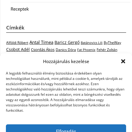
Receptek
Címkék
Antal Tímea
Baricz Gergő
Alföldi Róbert
ByTheWay
Batánovics Lili
Csobot Adél
Csordás Ákos
Danics Dóra
Fat Phoenix
Fehér Zoltán
Király L.
Janicsák Veca
Geszti Péter
Keresztes Ildikó
Hozzájárulás kezelése
Norbert
Kocsis Tibor
Kovács László Stone
Kováts Vera
mentor
A legjobb felhasználói élmény biztosítása érdekében olyan
Muri Enikő
Malek Miklós
Krasznai Tünde
LiL C.
Like
technológiákat használunk, mint például a cookie-k, amelyek tárolják az
RTL Klub
Oláh Gergő
Nagy Feró
Péterffy Lili
Rocktenors
Simon
eszközinformációkat és/vagy hozzáférnek azokhoz. Ezen
Takács Nikolas
technológiákhoz való hozzájárulás lehetővé teszi számunkra, hogy olyan
Szabó Dávid
Szabó Ádám
Cowell
Szikora Róbert
adatokat dolgozzunk fel ezen az oldalon, mint a böngészési viselkedés
Vastag Csaba
Wolf
Vastag Tamás
Tarány Tamás
Tóth Gabi
vagy az egyedi azonosítók. A hozzájárulás elmaradása vagy
visszavonása hátrányosan befolyásolhat bizonyos funkciókat és
X-Faktor
X-Faktor videók
Kati
funkciókat.
X-factor
x faktor döntő
X-Faktor válogatás
Zámbó
Elfogadás
Krisztián