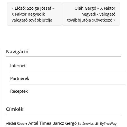
« Előző: Szolga József –
Oláh Gergő – X Faktor
X Faktor negyedik
negyedik válogató
válogató továbbjutója
továbbjutója :Következő »
Navigáció
Internet
Partnerek
Receptek
Címkék
Antal Tímea
Baricz Gergő
Alföldi Róbert
ByTheWay
Batánovics Lili