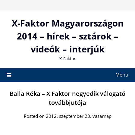
Skip
to
content
X-Faktor Magyarországon
2014 – hírek – sztárok –
videók – interjúk
X-Faktor
Menu
Balla Réka – X Faktor negyedik válogató
továbbjutója
Posted on 2012. szeptember 23. vasárnap