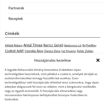
Partnerek
Receptek
Címkék
Antal Tímea
Baricz Gergő
Alföldi Róbert
ByTheWay
Batánovics Lili
Csobot Adél
Csordás Ákos
Danics Dóra
Fat Phoenix
Fehér Zoltán
Király L.
Janicsák Veca
Geszti Péter
Keresztes Ildikó
Hozzájárulás kezelése
Norbert
Kocsis Tibor
Kovács László Stone
Kováts Vera
mentor
A legjobb felhasználói élmény biztosítása érdekében olyan
Muri Enikő
Malek Miklós
Krasznai Tünde
LiL C.
Like
technológiákat használunk, mint például a cookie-k, amelyek tárolják az
RTL Klub
Oláh Gergő
Nagy Feró
Péterffy Lili
Rocktenors
Simon
eszközinformációkat és/vagy hozzáférnek azokhoz. Ezen
Takács Nikolas
technológiákhoz való hozzájárulás lehetővé teszi számunkra, hogy olyan
Szabó Dávid
Szabó Ádám
Cowell
Szikora Róbert
adatokat dolgozzunk fel ezen az oldalon, mint a böngészési viselkedés
Vastag Csaba
Wolf
Vastag Tamás
Tarány Tamás
Tóth Gabi
vagy az egyedi azonosítók. A hozzájárulás elmaradása vagy
visszavonása hátrányosan befolyásolhat bizonyos funkciókat és
X-Faktor
X-Faktor videók
Kati
funkciókat.
X-factor