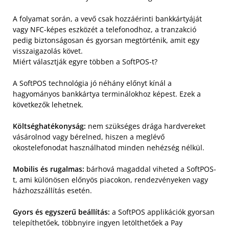
A folyamat során, a vevő csak hozzáérinti bankkártyáját
vagy NFC-képes eszközét a telefonodhoz, a tranzakció
pedig biztonságosan és gyorsan megtörténik, amit egy
visszaigazolás követ.
Miért választják egyre többen a SoftPOS-t?
A SoftPOS technológia jó néhány előnyt kínál a
hagyományos bankkártya terminálokhoz képest. Ezek a
következők lehetnek.
Költséghatékonyság:
nem szükséges drága hardvereket
vásárolnod vagy bérelned, hiszen a meglévő
okostelefonodat használhatod minden nehézség nélkül.
Mobilis és rugalmas:
bárhová magaddal viheted a SoftPOS-
t, ami különösen előnyös piacokon, rendezvényeken vagy
házhozszállítás esetén.
Gyors és egyszerű beállítás:
a SoftPOS applikációk gyorsan
telepíthetőek, többnyire ingyen letölthetőek a Pay