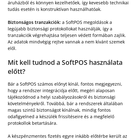
áruházból és könnyen kezelhetőek, így kevesebb technikai
tudás esetén is konstruktívan használhatóak.
Biztonságos tranzakciók:
a SoftPOS megoldások a
legújabb biztonsági protokollokat használják, így a
tranzakciók végrehajtása teljesen védett formában zajlik.
Az adatok mindvégig rejtve vannak a nem kívánt szemek
elől.
Mit kell tudnod a SoftPOS használata
előtt?
Bár a SoftPOS számos előnyt kínál, fontos megjegyezni,
hogy a rendszer integrációja előtt, megéri alaposan
tájékozódnod a helyi szabályozásokról és biztonsági
követelményekről. Továbbá, bár a rendszerek általában
magas szintű biztonságot kínálnak, mindig fontos
odafigyelned a készülék frissítéseire és a megfelelő
protokollok betartására.
A készpénzmentes fizetés egyre inkább előtérbe került az