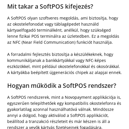
Mit takar a SoftPOS kifejezés?
A SoftPOS olyan szoftveres megoldás, ami biztosítja, hogy
az okostelefonodat vagy táblagépedet használd
kártyaelfogadó terminálként, anélkül, hogy szükséged
lenne fizikai POS terminálra az üzletedben. Ez a megoldás
az NFC (Near Field Communication) funkciót használja.
A forradalmi fejlesztés biztosítja a készülékeknek, hogy
kommunikáljanak a bankkártyákkal vagy NFC-képes
eszközökkel, mint például okostelefonokkal és okosórákkal.
A kártyákba beépített újgenerációs chipek az alapjai ennek.
Hogyan működik a SoftPOS rendszer?
A SoftPOS rendszerek, mint a Novopayment applikációja is,
egyszerűen telepíthetőek egy kompatibilis okostelefonra és
gyakorlatilag azonnal használhatóvá válnak. Mindössze
annyi a dolgod, hogy aktiválod a SoftPOS applikációt,
beállítod a tranzakció részleteit és már készen is áll a
rendszer a vevők kártyás fizetéseinek fogadására.