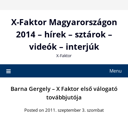
Skip
to
content
X-Faktor Magyarországon
2014 – hírek – sztárok –
videók – interjúk
X-Faktor
Menu
Barna Gergely – X Faktor első válogató
továbbjutója
Posted on 2011. szeptember 3. szombat