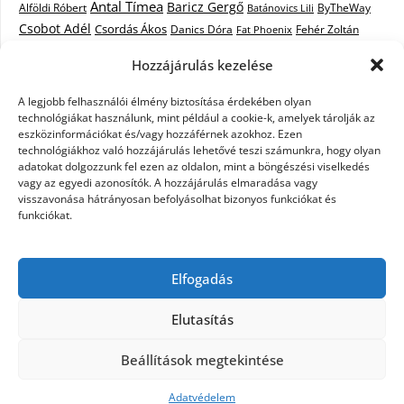
Antal Tímea
Baricz Gergő
Alföldi Róbert
ByTheWay
Batánovics Lili
Csobot Adél
Csordás Ákos
Danics Dóra
Fat Phoenix
Fehér Zoltán
Király L.
Janicsák Veca
Geszti Péter
Keresztes Ildikó
Hozzájárulás kezelése
Norbert
Kocsis Tibor
Kovács László Stone
Kováts Vera
mentor
A legjobb felhasználói élmény biztosítása érdekében olyan
Muri Enikő
Malek Miklós
Krasznai Tünde
LiL C.
Like
technológiákat használunk, mint például a cookie-k, amelyek tárolják az
RTL Klub
Oláh Gergő
Nagy Feró
Péterffy Lili
Rocktenors
Simon
eszközinformációkat és/vagy hozzáférnek azokhoz. Ezen
Takács Nikolas
technológiákhoz való hozzájárulás lehetővé teszi számunkra, hogy olyan
Szabó Dávid
Szabó Ádám
Cowell
Szikora Róbert
adatokat dolgozzunk fel ezen az oldalon, mint a böngészési viselkedés
Vastag Csaba
Wolf
Vastag Tamás
Tarány Tamás
Tóth Gabi
vagy az egyedi azonosítók. A hozzájárulás elmaradása vagy
visszavonása hátrányosan befolyásolhat bizonyos funkciókat és
X-Faktor
X-Faktor videók
Kati
funkciókat.
X-factor
x faktor döntő
X-Faktor válogatás
Zámbó
Elfogadás
Krisztián
Ördög Nóra
Elutasítás
©2026 X-Faktor Magyarországon 2014 – hírek –
Beállítások megtekintése
sztárok – videók – interjúk
| Design:
Newspaperly
WordPress Theme
Adatvédelem