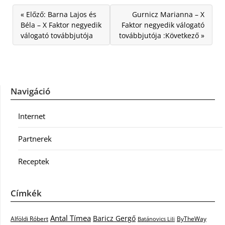
« Előző: Barna Lajos és
Gurnicz Marianna – X
Béla – X Faktor negyedik
Faktor negyedik válogató
válogató továbbjutója
továbbjutója :Következő »
Navigáció
Internet
Partnerek
Receptek
Címkék
Antal Tímea
Baricz Gergő
Alföldi Róbert
ByTheWay
Batánovics Lili