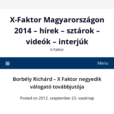
Skip
to
content
X-Faktor Magyarországon
2014 – hírek – sztárok –
videók – interjúk
X-Faktor
Menu
Borbély Richárd – X Faktor negyedik
válogató továbbjutója
Posted on 2012. szeptember 23. vasárnap