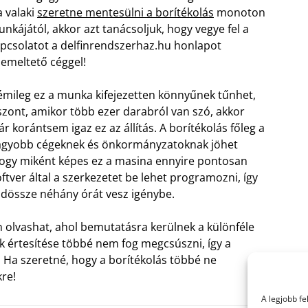
 valaki
szeretne mentesülni a borítékolás
monoton
nkájától, akkor azt tanácsoljuk, hogy vegye fel a
pcsolatot a delfinrendszerhaz.hu honlapot
emeltető céggel!
mileg ez a munka kifejezetten könnyűnek tűnhet,
szont, amikor több ezer darabról van szó, akkor
r korántsem igaz ez az állítás. A borítékolás főleg a
gyobb cégeknek és önkormányzatoknak jöhet
 hogy miként képes ez a masina ennyire pontosan
zoftver által a szerkezetet be lehet programozni, így
ndössze néhány órát vesz igénybe.
olvashat, ahol bemutatásra kerülnek a különféle
 értesítése többé nem fog megcsúszni, így a
. Ha szeretné, hogy a borítékolás többé ne
kre!
A legjobb f