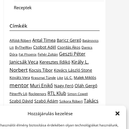
Receptek
Címkék
Antal Tímea
Baricz Gergő
Alföldi Róbert
Batánovics
Csobot Adél
Csordás Ákos
ByTheWay
Danics
Lili
Geszti Péter
Dóra
Fat Phoenix
Fehér Zoltán
Király L.
Janicsák Veca
Keresztes Ildikó
Norbert
Kocsis Tibor
Kovács László Stone
Kováts Vera
Malek Miklós
Krasznai Tünde
LiL C.
Like
mentor
Muri Enikő
Oláh Gergő
Nagy Feró
RTL Klub
Péterffy Lili
Rocktenors
Simon Cowell
Takács
Szabó Dávid
Szabó Ádám
Szikora Róbert
Vastag
Nikolas
Tarány Tamás
Tóth Gabi
Hozzájárulás kezelése
X-
Csaba
Wolf Kati
Vastag Tamás
X-factor
elhasználói élmény biztosítása érdekében olyan technológiákat használunk,