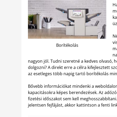
Ha
mu
ka
üz
Né
vi
Borítékolás
má
na
nagyon jól. Tudni szeretné a kedves olvasó,
dolgozni?
A direkt erre a célra kifejlesztett s
az esetleges több napig tartó borítékolás mi
Bővebb információkat mindenki a weboldalon 
kapacitásokra képes berendezések. Az adózók
fizetési időszakot sem kell meghosszabbítani
jelentsen fejfájást, akkor kattintson a fenti lin