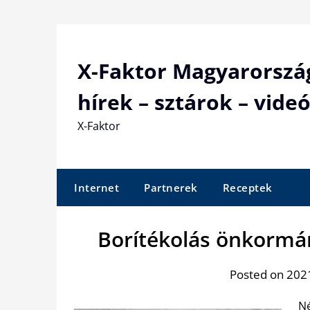
Skip
to
content
X-Faktor Magyarorszá
hírek – sztárok – videó
X-Faktor
Internet
Partnerek
Receptek
Borítékolás önkormá
Posted on 2021
Né