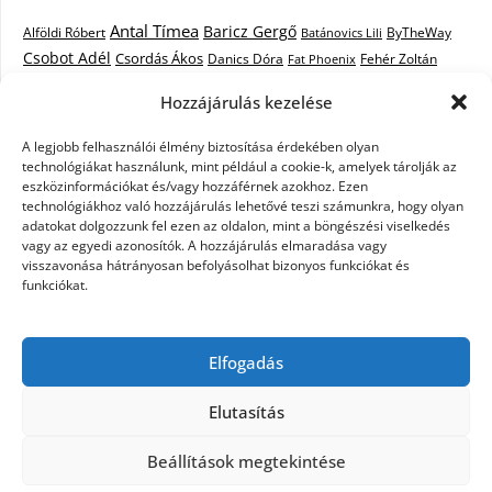
Antal Tímea
Baricz Gergő
Alföldi Róbert
ByTheWay
Batánovics Lili
Csobot Adél
Csordás Ákos
Danics Dóra
Fat Phoenix
Fehér Zoltán
Király L.
Janicsák Veca
Geszti Péter
Keresztes Ildikó
Hozzájárulás kezelése
Norbert
Kocsis Tibor
Kovács László Stone
Kováts Vera
mentor
A legjobb felhasználói élmény biztosítása érdekében olyan
Muri Enikő
Malek Miklós
Krasznai Tünde
LiL C.
Like
technológiákat használunk, mint például a cookie-k, amelyek tárolják az
RTL Klub
Oláh Gergő
Nagy Feró
Péterffy Lili
Rocktenors
Simon
eszközinformációkat és/vagy hozzáférnek azokhoz. Ezen
Takács Nikolas
technológiákhoz való hozzájárulás lehetővé teszi számunkra, hogy olyan
Szabó Dávid
Szabó Ádám
Cowell
Szikora Róbert
adatokat dolgozzunk fel ezen az oldalon, mint a böngészési viselkedés
Vastag Csaba
Wolf
Vastag Tamás
Tarány Tamás
Tóth Gabi
vagy az egyedi azonosítók. A hozzájárulás elmaradása vagy
visszavonása hátrányosan befolyásolhat bizonyos funkciókat és
X-Faktor
X-Faktor videók
Kati
funkciókat.
X-factor
x faktor döntő
X-Faktor válogatás
Zámbó
Elfogadás
Krisztián
Ördög Nóra
Elutasítás
©2026 X-Faktor Magyarországon 2014 – hírek –
Beállítások megtekintése
sztárok – videók – interjúk
| Design:
Newspaperly