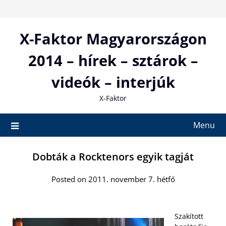
Skip
to
content
X-Faktor Magyarországon
2014 – hírek – sztárok –
videók – interjúk
X-Faktor
Menu
Dobták a Rocktenors egyik tagját
Posted on 2011. november 7. hétfő
Szakított