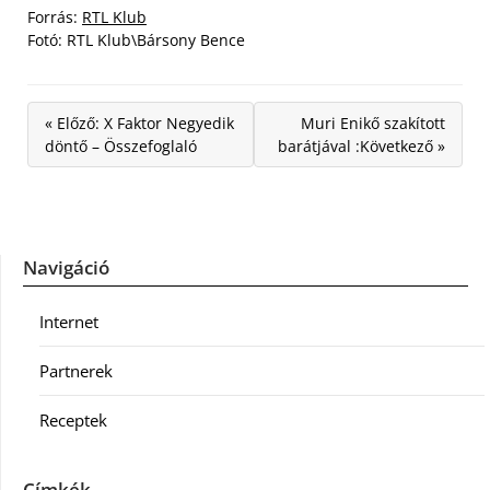
Forrás:
RTL Klub
Fotó: RTL Klub\Bársony Bence
« Előző: X Faktor Negyedik
Muri Enikő szakított
döntő – Összefoglaló
barátjával :Következő »
Navigáció
Internet
Partnerek
Receptek
Címkék