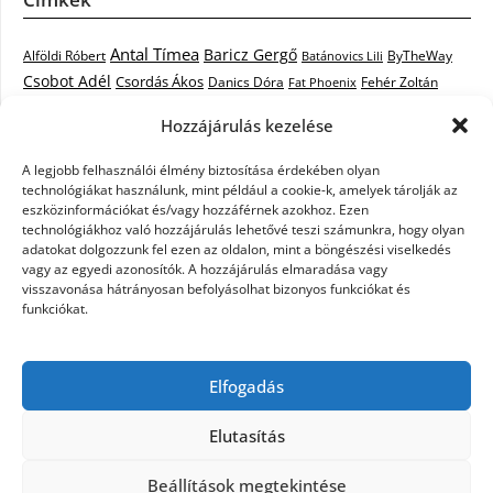
Antal Tímea
Baricz Gergő
Alföldi Róbert
ByTheWay
Batánovics Lili
Csobot Adél
Csordás Ákos
Danics Dóra
Fat Phoenix
Fehér Zoltán
Király L.
Janicsák Veca
Geszti Péter
Keresztes Ildikó
Hozzájárulás kezelése
Norbert
Kocsis Tibor
Kovács László Stone
Kováts Vera
mentor
A legjobb felhasználói élmény biztosítása érdekében olyan
Muri Enikő
Malek Miklós
Krasznai Tünde
LiL C.
Like
technológiákat használunk, mint például a cookie-k, amelyek tárolják az
RTL Klub
Oláh Gergő
Nagy Feró
Péterffy Lili
Rocktenors
Simon
eszközinformációkat és/vagy hozzáférnek azokhoz. Ezen
Takács Nikolas
technológiákhoz való hozzájárulás lehetővé teszi számunkra, hogy olyan
Szabó Dávid
Szabó Ádám
Cowell
Szikora Róbert
adatokat dolgozzunk fel ezen az oldalon, mint a böngészési viselkedés
Vastag Csaba
Wolf
Vastag Tamás
Tarány Tamás
Tóth Gabi
vagy az egyedi azonosítók. A hozzájárulás elmaradása vagy
visszavonása hátrányosan befolyásolhat bizonyos funkciókat és
X-Faktor
X-Faktor videók
Kati
funkciókat.
X-factor
x faktor döntő
X-Faktor válogatás
Zámbó
Elfogadás
Krisztián
Ördög Nóra
Elutasítás
©2026 X-Faktor Magyarországon 2014 – hírek –
Beállítások megtekintése