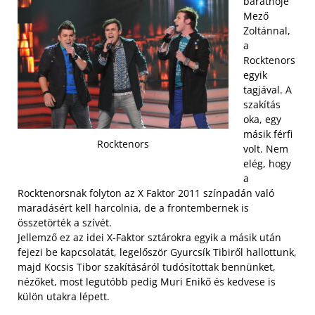
barátnője
Mező
Zoltánnal,
a
Rocktenors
egyik
tagjával. A
szakítás
oka, egy
másik férfi
Rocktenors
volt. Nem
elég, hogy
a
Rocktenorsnak folyton az X Faktor 2011 színpadán való
maradásért kell harcolnia, de a frontembernek is
összetörték a szívét.
Jellemző ez az idei X-Faktor sztárokra egyik a másik után
fejezi be kapcsolatát, legelőször Gyurcsík Tibiről hallottunk,
majd Kocsis Tibor szakításáról tudósítottak bennünket,
nézőket, most legutóbb pedig Muri Enikő és kedvese is
külön utakra lépett.