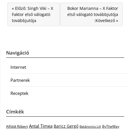
« Előző: Singh Viki – X
Bokor Marianna – X Faktor
Faktor első válogató
első válogató továbbjutója
továbbjutója
:Következő »
Navigáció
Internet
Partnerek
Receptek
Címkék
Antal Tímea
Baricz Gergő
Alföldi Róbert
ByTheWay
Batánovics Lili