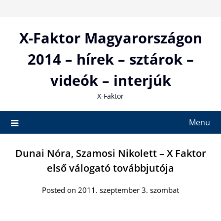
Skip
to
content
X-Faktor Magyarországon
2014 – hírek – sztárok –
videók – interjúk
X-Faktor
Menu
Dunai Nóra, Szamosi Nikolett – X Faktor
első válogató továbbjutója
Posted on 2011. szeptember 3. szombat