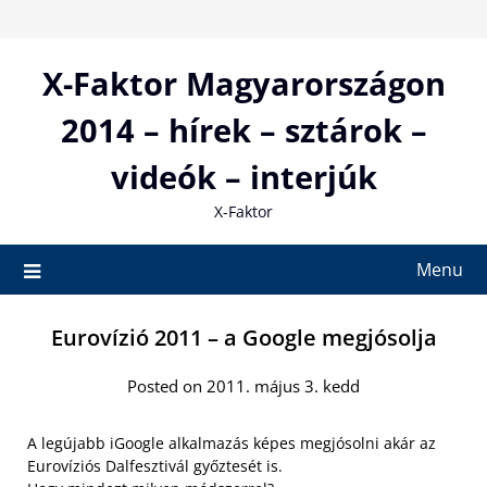
Skip
to
content
X-Faktor Magyarországon
2014 – hírek – sztárok –
videók – interjúk
X-Faktor
Menu
Eurovízió 2011 – a Google megjósolja
Posted on 2011. május 3. kedd
A legújabb iGoogle alkalmazás képes megjósolni akár az
Eurovíziós Dalfesztivál győztesét is.