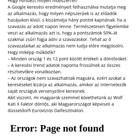
Hogy mindezt milyen módszerrel?
A Google keresési eredményeit felhasználva mutatja meg
az alkalmazás, hogy milyen népszerűek is az előadók
hazájukon kívül, s kiszámolja hány pontot kapnának, ha a
szavazás az adott napon lenne. Természetesen figyelembe
veszi az alkalmazás azt is, hogy a pontszámok 50%-át
szakmai zsűri fogja adni a szavazáskor. Tehát az ő
szavazataikat az alkalmazás nem tudja előre megjósolni.
Hogy miképp működik?
– Minden ország 1 és 12 pont között értékeli a döntősöket.
– A keresési trend adatok naponta frissülnek az összes
résztvevőkre vonatkozóan.
– Az országok nem szavazhatnak magukra, ezért azokat a
kereséseket kizárja az alkalmazás, amikor az internetezők
saját országuk versenyzőire keresnek.
Akit viszont, mi magyarok szemmel követhetünk az Wolf
Kati X Faktor döntős, aki Magyarországot képviseli a
düsseldorfi Eurovíziós Dalfesztiválon.