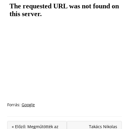
Forrás:
Google
« Előző: Megműtötték az
Takács Nikolas