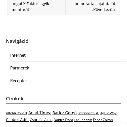
angol X Faktor egyik
bemutatta saját dalát
mentorát
:Következő »
Navigáció
Internet
Partnerek
Receptek
Címkék
Antal Tímea
Baricz Gergő
Alföldi Róbert
ByTheWay
Batánovics Lili
Csobot Adél
Csordás Ákos
Danics Dóra
Fat Phoenix
Fehér Zoltán
Király L.
Janicsák Veca