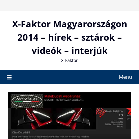
Skip
to
content
X-Faktor Magyarországon
2014 – hírek – sztárok –
videók – interjúk
X-Faktor
Menu