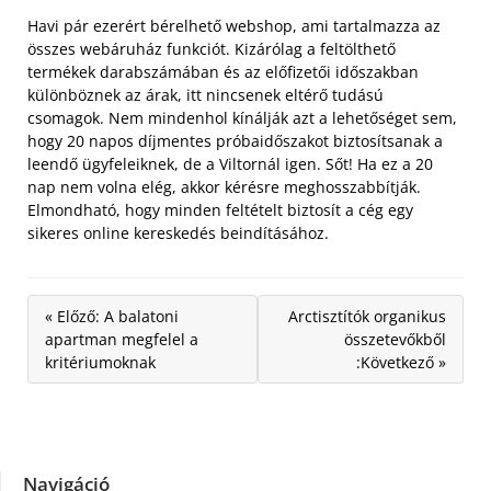
Havi pár ezerért bérelhető webshop, ami tartalmazza az
összes webáruház funkciót. Kizárólag a feltölthető
termékek darabszámában és az előfizetői időszakban
különböznek az árak, itt nincsenek eltérő tudású
csomagok. Nem mindenhol kínálják azt a lehetőséget sem,
hogy 20 napos díjmentes próbaidőszakot biztosítsanak a
leendő ügyfeleiknek, de a Viltornál igen. Sőt! Ha ez a 20
nap nem volna elég, akkor kérésre meghosszabbítják.
Elmondható, hogy minden feltételt biztosít a cég egy
sikeres online kereskedés beindításához.
« Előző: A balatoni
Arctisztítók organikus
apartman megfelel a
összetevőkből
kritériumoknak
:Következő »
Navigáció