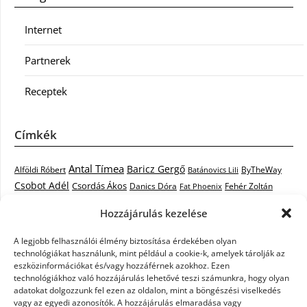
Internet
Partnerek
Receptek
Címkék
Antal Tímea
Baricz Gergő
Alföldi Róbert
ByTheWay
Batánovics Lili
Csobot Adél
Csordás Ákos
Danics Dóra
Fat Phoenix
Fehér Zoltán
Király L.
Janicsák Veca
Geszti Péter
Keresztes Ildikó
Hozzájárulás kezelése
Norbert
Kocsis Tibor
Kovács László Stone
Kováts Vera
mentor
A legjobb felhasználói élmény biztosítása érdekében olyan
Muri Enikő
Malek Miklós
Krasznai Tünde
LiL C.
Like
technológiákat használunk, mint például a cookie-k, amelyek tárolják az
RTL Klub
Oláh Gergő
Nagy Feró
Péterffy Lili
Rocktenors
Simon
eszközinformációkat és/vagy hozzáférnek azokhoz. Ezen
Takács Nikolas
technológiákhoz való hozzájárulás lehetővé teszi számunkra, hogy olyan
Szabó Dávid
Szabó Ádám
Cowell
Szikora Róbert
adatokat dolgozzunk fel ezen az oldalon, mint a böngészési viselkedés
Vastag Csaba
Wolf
Vastag Tamás
Tarány Tamás
Tóth Gabi
vagy az egyedi azonosítók. A hozzájárulás elmaradása vagy