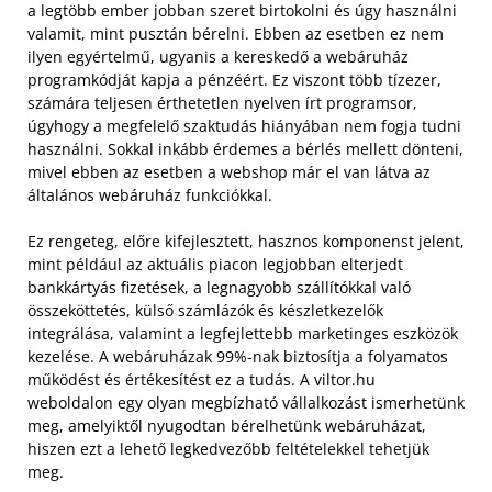
a legtöbb ember jobban szeret birtokolni és úgy használni
valamit, mint pusztán bérelni. Ebben az esetben ez nem
ilyen egyértelmű, ugyanis a kereskedő a webáruház
programkódját kapja a pénzéért. Ez viszont több tízezer,
számára teljesen érthetetlen nyelven írt programsor,
úgyhogy a megfelelő szaktudás hiányában nem fogja tudni
használni. Sokkal inkább érdemes a bérlés mellett dönteni,
mivel ebben az esetben a webshop már el van látva az
általános webáruház funkciókkal.
Ez rengeteg, előre kifejlesztett, hasznos komponenst jelent,
mint például az aktuális piacon legjobban elterjedt
bankkártyás fizetések, a legnagyobb szállítókkal való
összeköttetés, külső számlázók és készletkezelők
integrálása, valamint a legfejlettebb marketinges eszközök
kezelése. A webáruházak 99%-nak biztosítja a folyamatos
működést és értékesítést ez a tudás. A viltor.hu
weboldalon egy olyan megbízható vállalkozást ismerhetünk
meg, amelyiktől nyugodtan bérelhetünk webáruházat,
hiszen ezt a lehető legkedvezőbb feltételekkel tehetjük
meg.