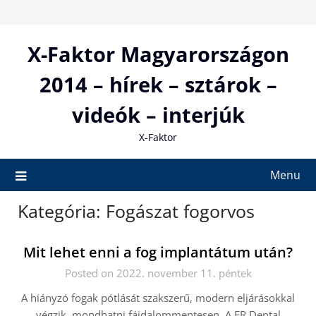
Skip
to
content
X-Faktor Magyarországon
2014 – hírek – sztárok –
videók – interjúk
X-Faktor
Menu
Kategória:
Fogászat fogorvos
Mit lehet enni a fog implantátum után?
Posted on 2022. november 11. péntek
A hiányzó fogak pótlását szakszerű, modern eljárásokkal
végzik, mondhatni fájdalommentesen. A FR Dental