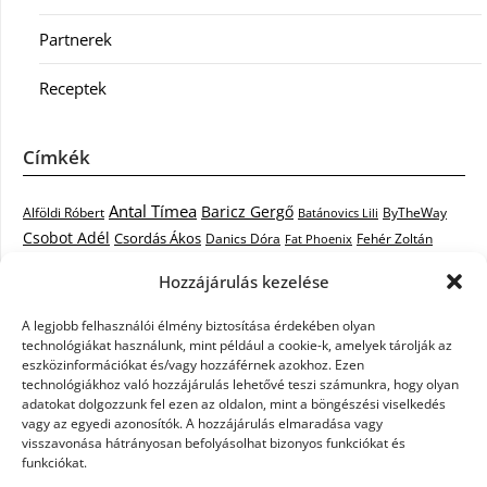
Partnerek
Receptek
Címkék
Antal Tímea
Baricz Gergő
Alföldi Róbert
ByTheWay
Batánovics Lili
Csobot Adél
Csordás Ákos
Danics Dóra
Fat Phoenix
Fehér Zoltán
Király L.
Janicsák Veca
Geszti Péter
Keresztes Ildikó
Hozzájárulás kezelése
Norbert
Kocsis Tibor
Kovács László Stone
Kováts Vera
mentor
A legjobb felhasználói élmény biztosítása érdekében olyan
Muri Enikő
Malek Miklós
Krasznai Tünde
LiL C.
Like
technológiákat használunk, mint például a cookie-k, amelyek tárolják az
RTL Klub
Oláh Gergő
Nagy Feró
Péterffy Lili
Rocktenors
Simon
eszközinformációkat és/vagy hozzáférnek azokhoz. Ezen
Takács Nikolas
technológiákhoz való hozzájárulás lehetővé teszi számunkra, hogy olyan
Szabó Dávid
Szabó Ádám
Cowell
Szikora Róbert
adatokat dolgozzunk fel ezen az oldalon, mint a böngészési viselkedés
Vastag Csaba
Wolf
Vastag Tamás
Tarány Tamás
Tóth Gabi
vagy az egyedi azonosítók. A hozzájárulás elmaradása vagy
visszavonása hátrányosan befolyásolhat bizonyos funkciókat és
X-Faktor
X-Faktor videók
Kati
funkciókat.
X-factor