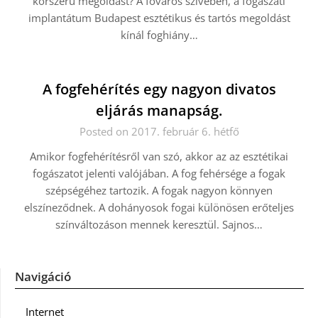
korszerű megoldást? A főváros szívében, a fogászati
implantátum Budapest esztétikus és tartós megoldást
kínál foghiány…
A fogfehérítés egy nagyon divatos
eljárás manapság.
Posted on 2017. február 6. hétfő
Amikor fogfehérítésről van szó, akkor az az esztétikai
fogászatot jelenti valójában. A fog fehérsége a fogak
szépségéhez tartozik. A fogak nagyon könnyen
elszíneződnek. A dohányosok fogai különösen erőteljes
színváltozáson mennek keresztül. Sajnos…
Navigáció
Internet