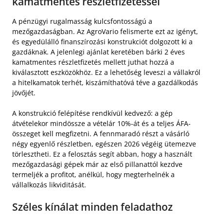
kamatmentes részletfizetéssel
A pénzügyi rugalmasság kulcsfontosságú a
mezőgazdaságban. Az AgroVario felismerte ezt az igényt,
és egyedülálló finanszírozási konstrukciót dolgozott ki a
gazdáknak. A jelenlegi ajánlat keretében bárki 2 éves
kamatmentes részletfizetés mellett juthat hozzá a
kiválasztott eszközökhöz. Ez a lehetőség leveszi a vállakról
a hitelkamatok terhét, kiszámíthatóvá téve a gazdálkodás
jövőjét.
A konstrukció felépítése rendkívül kedvező: a gép
átvételekor mindössze a vételár 10%-át és a teljes ÁFA-
összeget kell megfizetni. A fennmaradó részt a vásárló
négy egyenlő részletben, egészen 2026 végéig ütemezve
törlesztheti. Ez a felosztás segít abban, hogy a használt
mezőgazdasági gépek már az első pillanattól kezdve
termeljék a profitot, anélkül, hogy megterhelnék a
vállalkozás likviditását.
Széles kínálat minden feladathoz