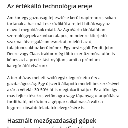
Az értékálló technológia ereje
Amikor egy gazdaság fejlesztése kerül napirendre, sokan
tartanak a használt eszközöktől a rejtett hibák vagy az
elavult megoldások miatt. Az AgroVario kínálatában
szereplő gépek azonban alapos, mindenre kiterjedő
szakmai átvizsgáláson esnek át, mielőtt az új
tulajdonosukhoz kerülnének. Egy bevizsgált Fendt, John
Deere vagy Claas traktor még több ezer üzemóra után is
képes azt a precizitást nyújtani, amit a prémium
kategóriától elvárunk.
A beruházás mellett szóló egyik legerősebb érv a
gazdaságosság. Egy újszerű állapotú modell beszerzésével
akár a vételár 30-50%-át is megtakaríthatjuk. Ez a tőke így
más fejlesztésekre, vetőmagra vagy tápanyag utánpótlásra
fordítható, miközben a géppark alkalmassá válik a
legprecíziósabb feladatok elvégzésére is.
Használt mezőgazdasági gépek