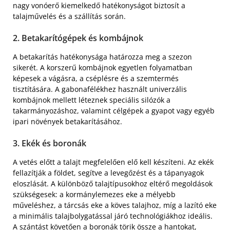
nagy vonóerő kiemelkedő hatékonyságot biztosít a
talajművelés és a szállítás során.
2. Betakarítógépek és kombájnok
A betakarítás hatékonysága határozza meg a szezon
sikerét. A korszerű kombájnok egyetlen folyamatban
képesek a vágásra, a cséplésre és a szemtermés
tisztítására. A gabonafélékhez használt univerzális
kombájnok mellett léteznek speciális silózók a
takarmányozáshoz, valamint célgépek a gyapot vagy egyéb
ipari növények betakarításához.
3. Ekék és boronák
A vetés előtt a talajt megfelelően elő kell készíteni. Az ekék
fellazítják a földet, segítve a levegőzést és a tápanyagok
eloszlását. A különböző talajtípusokhoz eltérő megoldások
szükségesek: a kormánylemezes eke a mélyebb
műveléshez, a tárcsás eke a köves talajhoz, míg a lazító eke
a minimális talajbolygatással járó technológiákhoz ideális.
A szántást követően a boronák törik össze a hantokat,