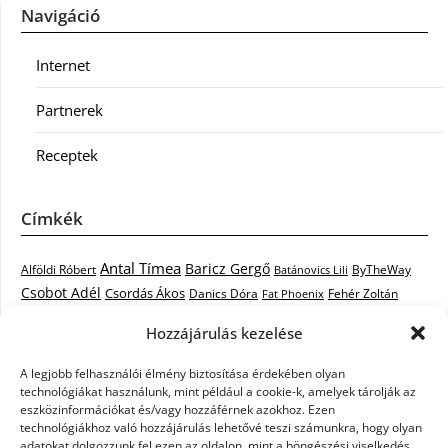
Navigáció
Internet
Partnerek
Receptek
Címkék
Antal Tímea
Baricz Gergő
Alföldi Róbert
ByTheWay
Batánovics Lili
Csobot Adél
Csordás Ákos
Danics Dóra
Fat Phoenix
Fehér Zoltán
Király L.
Janicsák Veca
Geszti Péter
Keresztes Ildikó
Hozzájárulás kezelése
Norbert
Kocsis Tibor
Kovács László Stone
Kováts Vera
mentor
A legjobb felhasználói élmény biztosítása érdekében olyan
Muri Enikő
Malek Miklós
Krasznai Tünde
LiL C.
Like
technológiákat használunk, mint például a cookie-k, amelyek tárolják az
RTL Klub
Oláh Gergő
Nagy Feró
Péterffy Lili
Rocktenors
Simon
eszközinformációkat és/vagy hozzáférnek azokhoz. Ezen
Takács Nikolas
technológiákhoz való hozzájárulás lehetővé teszi számunkra, hogy olyan
Szabó Dávid
Szabó Ádám
Cowell
Szikora Róbert
adatokat dolgozzunk fel ezen az oldalon, mint a böngészési viselkedés