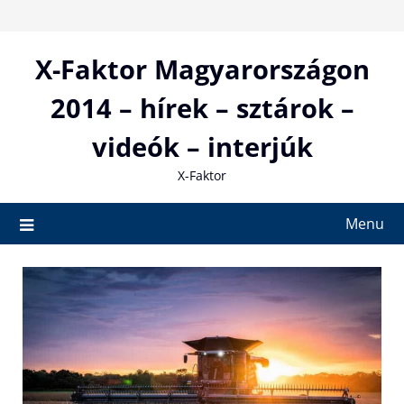
Skip
to
content
X-Faktor Magyarországon
2014 – hírek – sztárok –
videók – interjúk
X-Faktor
Menu