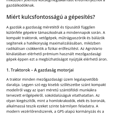
gazdálkodóknak.
Miért kulcsfontosságú a gépesítés?
A gazdák a gazdaság méretétől és típusától függően
különféle gépekre támaszkodnak a mindennapok során. A
kompakt traktorok, vetőgépek, műtrágyaszórók és bálázók
segítenek a hatékonyság maximalizálásában, miközben
radikálisan csökkentik a fizikai erőfeszítést. Az AgroVario
kínálatában elérhető prémium használt mezőgazdasági
gépek éppen ezt a megbízhatóságot nyújtják elérhető áron.
1. Traktorok – A gazdaság motorjai
A traktor minden mezőgazdasági üzem legalapvetőbb
darabja. Legyen szó egy kisebb szőlészetbe szánt kompakt
modellről vagy az ipari méretű szántóföldi munkákra
tervezett erőgépekről, sokoldalúságuk vitathatatlan. Az
olyan kiegészítők, mint a homlokrakodók, ekék és boronák,
alkalmassá teszik ezeket szinte bármilyen feladatra. A
modern vezérlőrendszerek, a GPS-alapú kormányzás és a