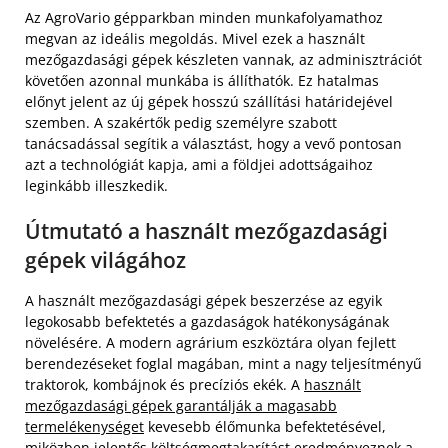
Az AgroVario gépparkban minden munkafolyamathoz
megvan az ideális megoldás. Mivel ezek a használt
mezőgazdasági gépek készleten vannak, az adminisztrációt
követően azonnal munkába is állíthatók. Ez hatalmas
előnyt jelent az új gépek hosszú szállítási határidejével
szemben. A szakértők pedig személyre szabott
tanácsadással segítik a választást, hogy a vevő pontosan
azt a technológiát kapja, ami a földjei adottságaihoz
leginkább illeszkedik.
Útmutató a használt mezőgazdasági
gépek világához
A használt mezőgazdasági gépek beszerzése az egyik
legokosabb befektetés a gazdaságok hatékonyságának
növelésére. A modern agrárium eszköztára olyan fejlett
berendezéseket foglal magában, mint a nagy teljesítményű
traktorok, kombájnok és precíziós ekék. A
használt
mezőgazdasági gépek garantálják a magasabb
termelékenységet
kevesebb élőmunka befektetésével,
miközben jelentős költségmegtakarítást eredményeznek a