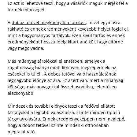
Ez azt is lehetővé teszi, hogy a vásárlók maguk mérjék fel a
termék minőségét.
A
doboz tetővel megkönnyíti a tárolást
, mivel egymásra
rakható és ennek eredményeként kevesebb helyet foglal el,
mint a hagyományos tartályok. Ezen kívül tartós és ennek
eredményeként hosszú ideig kitart anélkül, hogy eltörne
vagy megolvadna.
Más műanyag tárolókkal ellentétben, amelyek a
rugalmasság hiánya miatt könnyen megrepednek, az
eséseket is túléli. A doboz tetővel való használatának
legnagyobb előnye az ára. Ez azért van, mert a műanyag
költsége, más anyagokkal összehasonlítva, jelentősen
alacsonyabb.
Mindezek és további előnyök teszik a fedővel ellátott
tartályokat a legjobb választássá, szinte minden típusú
tárgy tárolására. Ennek eredményeképpen nem meglepő,
hogy a doboz tetővel szinte mindenki otthonában
megtalálható.