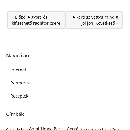
« Előző: A gyors és
A kerti szivattyú mindig
kifizethető radiátor csere
jól jön :Következő »
Navigáció
Internet
Partnerek
Receptek
Címkék
Antal Tímea
Baricz Gergő
Alföldi Róbert
ByTheWay
Batánovics Lili