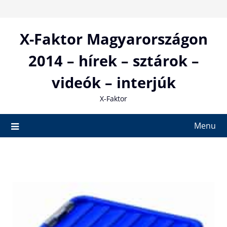
Skip
to
content
X-Faktor Magyarországon
2014 – hírek – sztárok –
videók – interjúk
X-Faktor
Menu