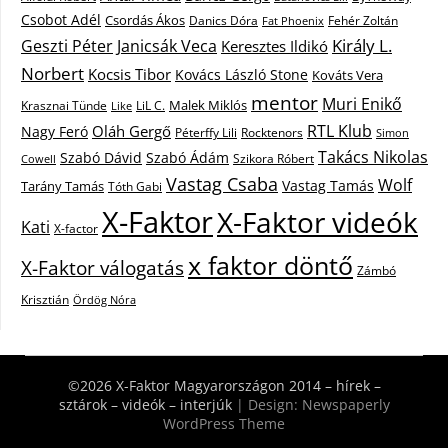
Csobot Adél
Csordás Ákos
Danics Dóra
Fat Phoenix
Fehér Zoltán
Király L.
Janicsák Veca
Geszti Péter
Keresztes Ildikó
Norbert
Kocsis Tibor
Kovács László Stone
Kováts Vera
mentor
Muri Enikő
Malek Miklós
Krasznai Tünde
LiL C.
Like
RTL Klub
Oláh Gergő
Nagy Feró
Péterffy Lili
Rocktenors
Simon
Takács Nikolas
Szabó Dávid
Szabó Ádám
Cowell
Szikora Róbert
Vastag Csaba
Wolf
Vastag Tamás
Tarány Tamás
Tóth Gabi
X-Faktor
X-Faktor videók
Kati
X-factor
x faktor döntő
X-Faktor válogatás
Zámbó
Krisztián
Ördög Nóra
©2026 X-Faktor Magyarországon 2014 – hírek –
sztárok – videók – interjúk
| Design:
Newspaperly
WordPress Theme