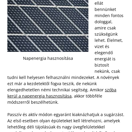
ellát
bennünket
minden fontos
dologgal,
amire csak
szükségünk
lehet. Élelmet,
vizet és
elegendő
Napenergia hasznosítása
energiát is
biztosít
nekünk, csak
tudni kell helyesen felhasználni mindezeket. A növények
ezt már a kezdetektől fogva teszik, de nekünk
elengedhetetlen némi technikai segítség. Amikor
szóba
kerül a napenergia hasznosítása
, akkor többféle
módszerről beszélhetünk.
Passzív és aktív módon egyaránt kiaknázhatjuk a sugárzást.
Az első esetben olyan épületeket kell létrehozni, amelyek
lehetőleg déli tájolásúak és nagy üvegfelületekkel