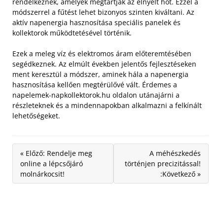
rendelkeznek, amelyek megtartják az elnyelt hőt. Ezzel a
módszerrel a fűtést lehet bizonyos szinten kiváltani. Az
aktív napenergia hasznosítása speciális panelek és
kollektorok működtetésével történik.
Ezek a meleg víz és elektromos áram előteremtésében
segédkeznek. Az elmúlt években jelentős fejlesztéseken
ment keresztül a módszer, aminek hála a napenergia
hasznosítása kellően megtérülővé vált. Érdemes a
napelemek-napkollektorok.hu oldalon utánajárni a
részleteknek és a mindennapokban alkalmazni a felkínált
lehetőségeket.
« Előző: Rendelje meg
A méhészkedés
online a lépcsőjáró
történjen precizitással!
molnárkocsit!
:Következő »