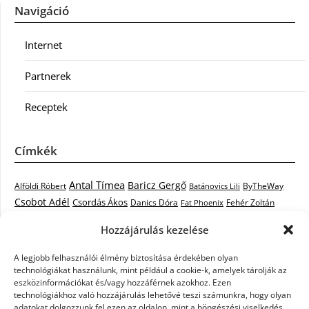
Navigáció
Internet
Partnerek
Receptek
Címkék
Antal Tímea
Baricz Gergő
Alföldi Róbert
ByTheWay
Batánovics Lili
Csobot Adél
Csordás Ákos
Danics Dóra
Fat Phoenix
Fehér Zoltán
Király L.
Janicsák Veca
Geszti Péter
Keresztes Ildikó
Hozzájárulás kezelése
Norbert
Kocsis Tibor
Kovács László Stone
Kováts Vera
mentor
A legjobb felhasználói élmény biztosítása érdekében olyan
Muri Enikő
Malek Miklós
Krasznai Tünde
LiL C.
Like
technológiákat használunk, mint például a cookie-k, amelyek tárolják az
RTL Klub
Oláh Gergő
Nagy Feró
Péterffy Lili
Rocktenors
Simon
eszközinformációkat és/vagy hozzáférnek azokhoz. Ezen
Takács Nikolas
technológiákhoz való hozzájárulás lehetővé teszi számunkra, hogy olyan
Szabó Dávid
Szabó Ádám
Cowell
Szikora Róbert
adatokat dolgozzunk fel ezen az oldalon, mint a böngészési viselkedés