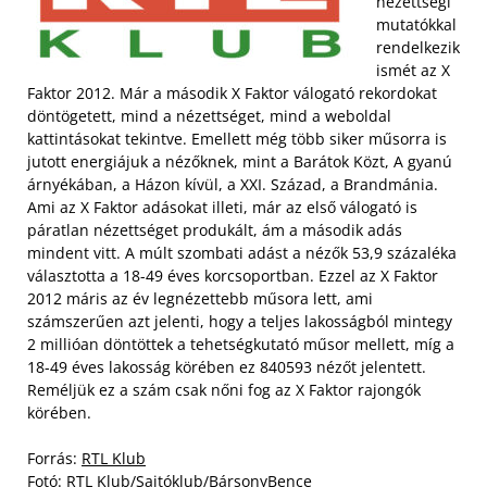
nézettségi
mutatókkal
rendelkezik
ismét az X
Faktor 2012. Már a második X Faktor válogató rekordokat
döntögetett, mind a nézettséget, mind a weboldal
kattintásokat tekintve. Emellett még több siker műsorra is
jutott energiájuk a nézőknek, mint a Barátok Közt, A gyanú
árnyékában, a Házon kívül, a XXI. Század, a Brandmánia.
Ami az X Faktor adásokat illeti, már az első válogató is
páratlan nézettséget produkált, ám a második adás
mindent vitt. A múlt szombati adást a nézők 53,9 százaléka
választotta a 18-49 éves korcsoportban. Ezzel az X Faktor
2012 máris az év legnézettebb műsora lett, ami
számszerűen azt jelenti, hogy a teljes lakosságból mintegy
2 millióan döntöttek a tehetségkutató műsor mellett, míg a
18-49 éves lakosság körében ez 840593 nézőt jelentett.
Reméljük ez a szám csak nőni fog az X Faktor rajongók
körében.
Forrás:
RTL Klub
Fotó: RTL Klub/Sajtóklub/BársonyBence