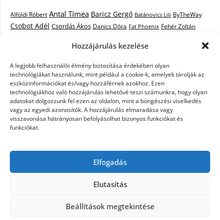
Antal Tímea
Baricz Gergő
Alföldi Róbert
ByTheWay
Batánovics Lili
Csobot Adél
Csordás Ákos
Danics Dóra
Fat Phoenix
Fehér Zoltán
Király L.
Janicsák Veca
Geszti Péter
Keresztes Ildikó
Hozzájárulás kezelése
Norbert
Kocsis Tibor
Kovács László Stone
Kováts Vera
mentor
A legjobb felhasználói élmény biztosítása érdekében olyan
Muri Enikő
Malek Miklós
Krasznai Tünde
LiL C.
Like
technológiákat használunk, mint például a cookie-k, amelyek tárolják az
RTL Klub
Oláh Gergő
Nagy Feró
Péterffy Lili
Rocktenors
Simon
eszközinformációkat és/vagy hozzáférnek azokhoz. Ezen
Takács Nikolas
technológiákhoz való hozzájárulás lehetővé teszi számunkra, hogy olyan
Szabó Dávid
Szabó Ádám
Cowell
Szikora Róbert
adatokat dolgozzunk fel ezen az oldalon, mint a böngészési viselkedés
Vastag Csaba
Wolf
Vastag Tamás
Tarány Tamás
Tóth Gabi
vagy az egyedi azonosítók. A hozzájárulás elmaradása vagy
visszavonása hátrányosan befolyásolhat bizonyos funkciókat és
X-Faktor
X-Faktor videók
Kati
funkciókat.
X-factor
x faktor döntő
X-Faktor válogatás
Zámbó
Elfogadás
Krisztián
Ördög Nóra
Elutasítás
©2026 X-Faktor Magyarországon 2014 – hírek –
Beállítások megtekintése
sztárok – videók – interjúk
| Design:
Newspaperly