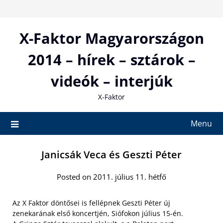
Skip
to
content
X-Faktor Magyarországon
2014 – hírek – sztárok –
videók – interjúk
X-Faktor
Menu
Janicsák Veca és Geszti Péter
Posted on 2011. július 11. hétfő
Az X Faktor döntősei is fellépnek Geszti Péter új
zenekarának első koncertjén, Siófokon július 15-én.