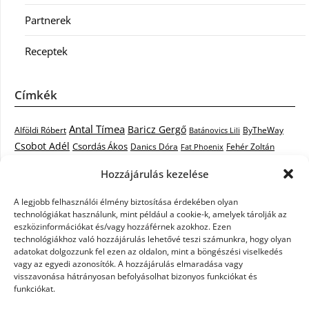
Partnerek
Receptek
Címkék
Antal Tímea
Baricz Gergő
Alföldi Róbert
ByTheWay
Batánovics Lili
Csobot Adél
Csordás Ákos
Danics Dóra
Fat Phoenix
Fehér Zoltán
Király L.
Janicsák Veca
Geszti Péter
Keresztes Ildikó
Hozzájárulás kezelése
Norbert
Kocsis Tibor
Kovács László Stone
Kováts Vera
mentor
A legjobb felhasználói élmény biztosítása érdekében olyan
Muri Enikő
Malek Miklós
Krasznai Tünde
LiL C.
Like
technológiákat használunk, mint például a cookie-k, amelyek tárolják az
RTL Klub
Oláh Gergő
Nagy Feró
Péterffy Lili
Rocktenors
Simon
eszközinformációkat és/vagy hozzáférnek azokhoz. Ezen
Takács Nikolas
technológiákhoz való hozzájárulás lehetővé teszi számunkra, hogy olyan
Szabó Dávid
Szabó Ádám
Cowell
Szikora Róbert
adatokat dolgozzunk fel ezen az oldalon, mint a böngészési viselkedés
Vastag Csaba
Wolf
Vastag Tamás
Tarány Tamás
Tóth Gabi
vagy az egyedi azonosítók. A hozzájárulás elmaradása vagy
visszavonása hátrányosan befolyásolhat bizonyos funkciókat és
X-Faktor
X-Faktor videók
Kati
funkciókat.
X-factor