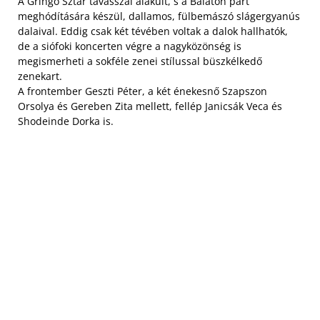
A Gringo Sztár tavasszal alakult, s a Balaton part
meghódítására készül, dallamos, fülbemászó slágergyanús
dalaival. Eddig csak két tévében voltak a dalok hallhatók,
de a siófoki koncerten végre a nagyközönség is
megismerheti a sokféle zenei stílussal büszkélkedő
zenekart.
A frontember Geszti Péter, a két énekesnő Szapszon
Orsolya és Gereben Zita mellett, fellép Janicsák Veca és
Shodeinde Dorka is.