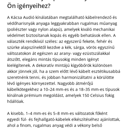
Ön igényeihez?
A Kácsa Audió kínálatában megtalálható kábelrendező és
védőharisnyák anyaga leggyakrabban rugalmas műanyag
(poliészter vagy nylon alapú), amelyek kiváló mechanikai
védelmet biztosítanak kopás és egyéb behatások ellen. A
választék rendkívül széles: az egyszerű fekete, fehér és
szürke alapszínektől kezdve a kék, sárga, vörös egyszínű
változatokon át egészen az arany- vagy ezüstszálakkal
átszőtt, elegáns mintás típusokig minden igényt
kielégítenek. A dekoratív mintájú kígyóbőrök különösen
akkor jönnek jól, ha a szem előtt lévő kábelt esztétikusabbá
szeretnénk tenni, és jobban harmonizáltatni a körülötte
lévő igényes környezettel. Nagyobb átmérőjű
kábelkötegekhez a 10–24 mm-es és a 18–35 mm-es típusok
kínálnak prémium megoldást, amelyek 150 Celsius fokig
hőállóak.
A kisebb, 1–4 mm-es és 5–8 mm-es változatok főként
egyedi fül- és fejhallgató-kábelek elkészítéséhez ajánlottak,
ahol a finom, rugalmas anyag védi a vékony belső