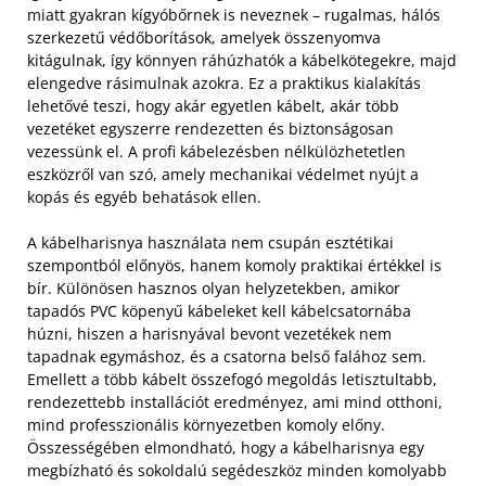
miatt gyakran kígyóbőrnek is neveznek – rugalmas, hálós
szerkezetű védőborítások, amelyek összenyomva
kitágulnak, így könnyen ráhúzhatók a kábelkötegekre, majd
elengedve rásimulnak azokra. Ez a praktikus kialakítás
lehetővé teszi, hogy akár egyetlen kábelt, akár több
vezetéket egyszerre rendezetten és biztonságosan
vezessünk el. A profi kábelezésben nélkülözhetetlen
eszközről van szó, amely mechanikai védelmet nyújt a
kopás és egyéb behatások ellen.
A kábelharisnya használata nem csupán esztétikai
szempontból előnyös, hanem komoly praktikai értékkel is
bír. Különösen hasznos olyan helyzetekben, amikor
tapadós PVC köpenyű kábeleket kell kábelcsatornába
húzni, hiszen a harisnyával bevont vezetékek nem
tapadnak egymáshoz, és a csatorna belső falához sem.
Emellett a több kábelt összefogó megoldás letisztultabb,
rendezettebb installációt eredményez, ami mind otthoni,
mind professzionális környezetben komoly előny.
Összességében elmondható, hogy a kábelharisnya egy
megbízható és sokoldalú segédeszköz minden komolyabb