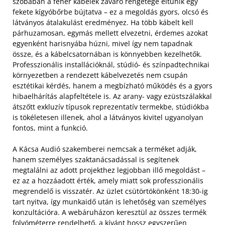
szobában a fehér kábelek zavaró rengetege eltűnik egy
fekete kígyóbőrbe bújtatva – ez a megoldás gyors, olcsó és
látványos átalakulást eredményez. Ha több kábelt kell
párhuzamosan, egymás mellett elvezetni, érdemes azokat
egyenként harisnyába húzni, mivel így nem tapadnak
össze, és a kábelcsatornában is könnyebben kezelhetők.
Professzionális installációknál, stúdió- és színpadtechnikai
környezetben a rendezett kábelvezetés nem csupán
esztétikai kérdés, hanem a megbízható működés és a gyors
hibaelhárítás alapfeltétele is. Az arany- vagy ezüstszálakkal
átszőtt exkluzív típusok reprezentatív termekbe, stúdiókba
is tökéletesen illenek, ahol a látványos kivitel ugyanolyan
fontos, mint a funkció.
A Kácsa Audió szakemberei nemcsak a terméket adják,
hanem személyes szaktanácsadással is segítenek
megtalálni az adott projekthez legjobban illő megoldást –
ez az a hozzáadott érték, amely miatt sok professzionális
megrendelő is visszatér. Az üzlet csütörtökönként 18:30-ig
tart nyitva, így munkaidő után is lehetőség van személyes
konzultációra. A webáruházon keresztül az összes termék
folyóméterre rendelhető, a kívánt hossz egyszerűen