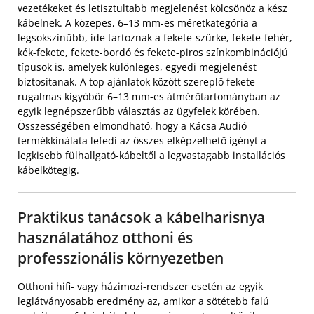
vezetékeket és letisztultabb megjelenést kölcsönöz a kész
kábelnek. A közepes, 6–13 mm-es méretkategória a
legsokszínűbb, ide tartoznak a fekete-szürke, fekete-fehér,
kék-fekete, fekete-bordó és fekete-piros színkombinációjú
típusok is, amelyek különleges, egyedi megjelenést
biztosítanak. A top ajánlatok között szereplő fekete
rugalmas kígyóbőr 6–13 mm-es átmérőtartományban az
egyik legnépszerűbb választás az ügyfelek körében.
Összességében elmondható, hogy a Kácsa Audió
termékkínálata lefedi az összes elképzelhető igényt a
legkisebb fülhallgató-kábeltől a legvastagabb installációs
kábelkötegig.
Praktikus tanácsok a kábelharisnya
használatához otthoni és
professzionális környezetben
Otthoni hifi- vagy házimozi-rendszer esetén az egyik
leglátványosabb eredmény az, amikor a sötétebb falú