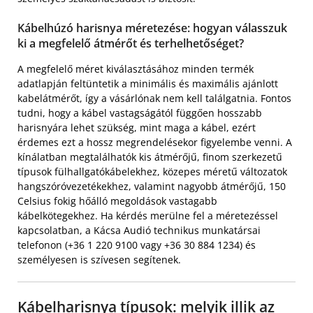
Kábelhúzó harisnya méretezése: hogyan válasszuk
ki a megfelelő átmérőt és terhelhetőséget?
A megfelelő méret kiválasztásához minden termék
adatlapján feltüntetik a minimális és maximális ajánlott
kabelátmérőt, így a vásárlónak nem kell találgatnia. Fontos
tudni, hogy a kábel vastagságától függően hosszabb
harisnyára lehet szükség, mint maga a kábel, ezért
érdemes ezt a hossz megrendelésekor figyelembe venni. A
kínálatban megtalálhatók kis átmérőjű, finom szerkezetű
típusok fülhallgatókábelekhez, közepes méretű változatok
hangszóróvezetékekhez, valamint nagyobb átmérőjű, 150
Celsius fokig hőálló megoldások vastagabb
kábelkötegekhez. Ha kérdés merülne fel a méretezéssel
kapcsolatban, a Kácsa Audió technikus munkatársai
telefonon (+36 1 220 9100 vagy +36 30 884 1234) és
személyesen is szívesen segítenek.
Kábelharisnya típusok: melyik illik az