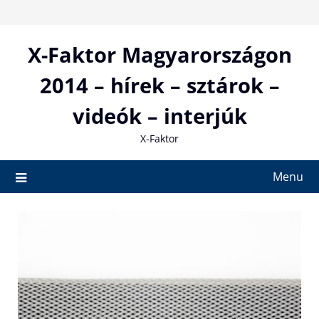
Skip
to
content
X-Faktor Magyarországon
2014 – hírek – sztárok –
videók – interjúk
X-Faktor
Menu