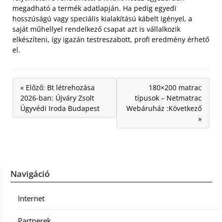
megadható a termék adatlapján. Ha pedig egyedi
hosszúságú vagy speciális kialakítású kábelt igényel, a
saját műhellyel rendelkező csapat azt is vállalkozik
elkészíteni, így igazán testreszabott, profi eredmény érhető
el.
« Előző: Bt létrehozása
180×200 matrac
2026-ban: Újváry Zsolt
típusok – Netmatrac
Ügyvédi Iroda Budapest
Webáruház :Következő
»
Navigáció
Internet
Partnerek