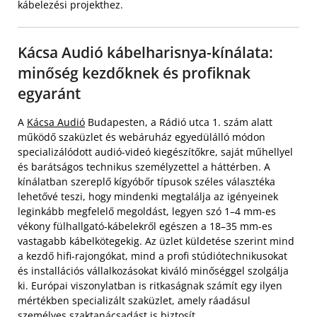
kábelezési projekthez.
Kácsa Audió kábelharisnya-kínálata:
minőség kezdőknek és profiknak
egyaránt
A
Kácsa Audió
Budapesten, a Rádió utca 1. szám alatt
működő szaküzlet és webáruház egyedülálló módon
specializálódott audió-videó kiegészítőkre, saját műhellyel
és barátságos technikus személyzettel a háttérben. A
kínálatban szereplő kígyóbőr típusok széles választéka
lehetővé teszi, hogy mindenki megtalálja az igényeinek
leginkább megfelelő megoldást, legyen szó 1–4 mm-es
vékony fülhallgató-kábelekről egészen a 18–35 mm-es
vastagabb kábelkötegekig. Az üzlet küldetése szerint mind
a kezdő hifi-rajongókat, mind a profi stúdiótechnikusokat
és installációs vállalkozásokat kiváló minőséggel szolgálja
ki. Európai viszonylatban is ritkaságnak számít egy ilyen
mértékben specializált szaküzlet, amely ráadásul
személyes szaktanácsadást is biztosít.