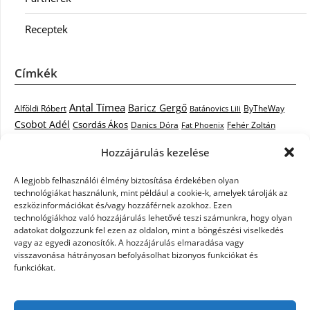
Receptek
Címkék
Antal Tímea
Baricz Gergő
Alföldi Róbert
ByTheWay
Batánovics Lili
Csobot Adél
Csordás Ákos
Danics Dóra
Fat Phoenix
Fehér Zoltán
Király L.
Janicsák Veca
Geszti Péter
Keresztes Ildikó
Hozzájárulás kezelése
Norbert
Kocsis Tibor
Kovács László Stone
Kováts Vera
mentor
A legjobb felhasználói élmény biztosítása érdekében olyan
Muri Enikő
Malek Miklós
Krasznai Tünde
LiL C.
Like
technológiákat használunk, mint például a cookie-k, amelyek tárolják az
RTL Klub
Oláh Gergő
Nagy Feró
Péterffy Lili
Rocktenors
Simon
eszközinformációkat és/vagy hozzáférnek azokhoz. Ezen
Takács Nikolas
technológiákhoz való hozzájárulás lehetővé teszi számunkra, hogy olyan
Szabó Dávid
Szabó Ádám
Cowell
Szikora Róbert
adatokat dolgozzunk fel ezen az oldalon, mint a böngészési viselkedés
Vastag Csaba
Wolf
Vastag Tamás
Tarány Tamás
Tóth Gabi
vagy az egyedi azonosítók. A hozzájárulás elmaradása vagy
visszavonása hátrányosan befolyásolhat bizonyos funkciókat és
X-Faktor
X-Faktor videók
Kati
funkciókat.
X-factor
x faktor döntő
X-Faktor válogatás
Zámbó