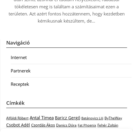
tökéletesen meg is találtam a számításaimat ezen a
területen. Azt azért fontos hozzátennem, hogy kezdetben
kémikusnak készültem, de…
Navigáció
Internet
Partnerek
Receptek
Címkék
Antal Tímea
Baricz Gergő
Alföldi Róbert
ByTheWay
Batánovics Lili
Csobot Adél
Csordás Ákos
Danics Dóra
Fat Phoenix
Fehér Zoltán
Király L.
Janicsák Veca
Geszti Péter
Keresztes Ildikó