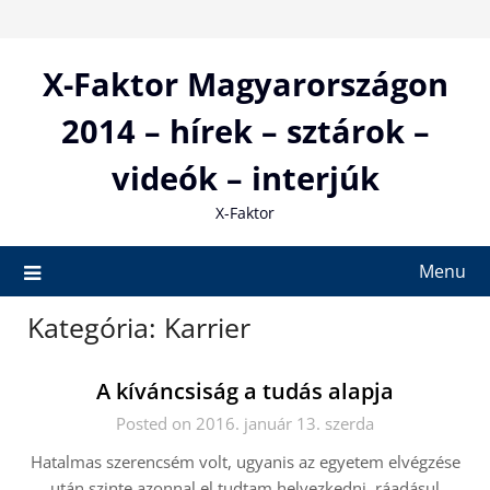
Skip
to
content
X-Faktor Magyarországon
2014 – hírek – sztárok –
videók – interjúk
X-Faktor
Menu
Kategória:
Karrier
A kíváncsiság a tudás alapja
Posted on 2016. január 13. szerda
Hatalmas szerencsém volt, ugyanis az egyetem elvégzése
után szinte azonnal el tudtam helyezkedni, ráadásul