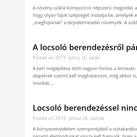
A növény-szikla kompozíció népszerű megoldás a ke
hogy olyan fajok szépségét mutatja be, amelyek
„megfojtanák” a terjedelmesebb növények. A szik
A locsoló berendezésről p
Posted on 2019. július 16. kedd
A kert megépítése előtt nagyon fontos a tervezés
alapelvek szerint kell meghatározni, még akkor i
munkát….
Locsoló berendezéssel ninc
Posted on 2019. június 26. szerda
A környezetvédelem szempontjából a víztakarékos
pazarló életmódunkat vissza kell fognunk, hogy a