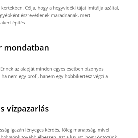
rtekben. Célja, hogy a hegyvidéki tájat imitálja azáltal,
 egyébként észrevétlenek maradnának, mert
lakert építés…
ár mondatban
. Ennek az alapját minden egyes esetben bizonyos
s, ha nem egy profi, hanem egy hobbikertész végzi a
s vízpazarlás
ság igazán lényeges kérdés, főleg manapság, mivel
 bolygónk tovább élhessen. Azt a luxust, hogy öntözünk