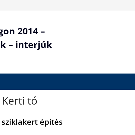
gon 2014 –
k – interjúk
 Kerti tó
 sziklakert építés