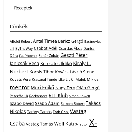
Receptek
Címkék
Antal Tímea
Baricz Gergő
Alföldi Róbert
Batánovics
Csobot Adél
Csordás Ákos
ByTheWay
Danics
Lili
Geszti Péter
Dóra
Fat Phoenix
Fehér Zoltán
Király L.
Janicsák Veca
Keresztes Ildikó
Norbert
Kocsis Tibor
Kovács László Stone
Kováts Vera
Malek Miklós
Krasznai Tünde
LiL C.
Like
mentor
Muri Enikő
Oláh Gergő
Nagy Feró
RTL Klub
Péterffy Lili
Rocktenors
Simon Cowell
Takács
Szabó Dávid
Szabó Ádám
Szikora Róbert
Vastag
Nikolas
Tarány Tamás
Tóth Gabi
X-
Csaba
Wolf Kati
Vastag Tamás
X-factor