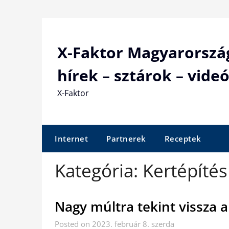
Skip
to
content
X-Faktor Magyarorszá
hírek – sztárok – videó
X-Faktor
Internet
Partnerek
Receptek
Kategória:
Kertépítés
Nagy múltra tekint vissza a
Posted on 2023. február 8. szerda