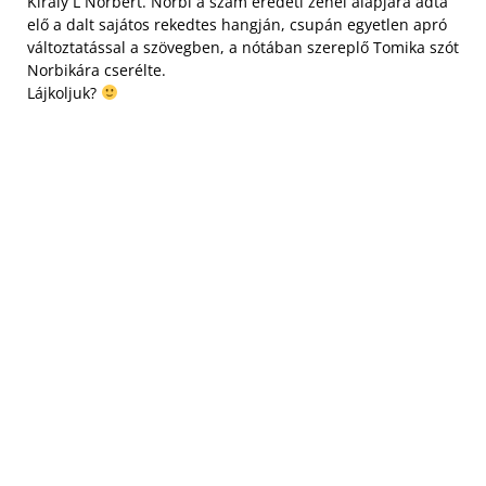
Király L Norbert. Norbi a szám eredeti zenei alapjára adta
elő a dalt sajátos rekedtes hangján, csupán egyetlen apró
változtatással a szövegben, a nótában szereplő Tomika szót
Norbikára cserélte.
Lájkoljuk?