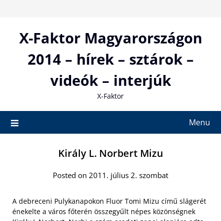
Skip
to
content
X-Faktor Magyarországon
2014 – hírek – sztárok –
videók – interjúk
X-Faktor
Menu
Király L. Norbert Mizu
Posted on 2011. július 2. szombat
A debreceni Pulykanapokon Fluor Tomi Mizu című slágerét
énekelte a város főterén összegyűlt népes közönségnek