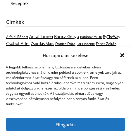
Receptek
Címkék
Antal Tímea
Baricz Gergő
Alföldi Róbert
ByTheWay
Batánovics Lili
Csobot Adél
Csordás Ákos
Danics Dóra
Fat Phoenix
Fehér Zoltán
Király L.
Janicsák Veca
Geszti Péter
Keresztes Ildikó
Hozzájárulás kezelése
Norbert
Kocsis Tibor
Kovács László Stone
Kováts Vera
mentor
A legjobb felhasználói élmény biztosítása érdekében olyan
Muri Enikő
Malek Miklós
Krasznai Tünde
LiL C.
Like
technológiákat használunk, mint például a cookie-k, amelyek tárolják az
RTL Klub
Oláh Gergő
Nagy Feró
Péterffy Lili
Rocktenors
Simon
eszközinformációkat és/vagy hozzáférnek azokhoz. Ezen
Takács Nikolas
technológiákhoz való hozzájárulás lehetővé teszi számunkra, hogy olyan
Szabó Dávid
Szabó Ádám
Cowell
Szikora Róbert
adatokat dolgozzunk fel ezen az oldalon, mint a böngészési viselkedés
Vastag Csaba
Wolf
Vastag Tamás
Tarány Tamás
Tóth Gabi
vagy az egyedi azonosítók. A hozzájárulás elmaradása vagy
visszavonása hátrányosan befolyásolhat bizonyos funkciókat és
X-Faktor
X-Faktor videók
Kati
funkciókat.
X-factor
x faktor döntő
X-Faktor válogatás
Zámbó
Elfogadás
Krisztián
Ördög Nóra