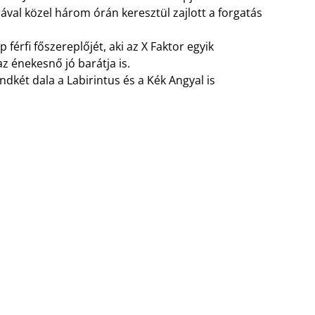
ával közel három órán keresztül zajlott a forgatás
férfi főszereplőjét, aki az X Faktor egyik
z énekesnő jó barátja is.
dkét dala a Labirintus és a Kék Angyal is