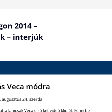
gon 2014 –
k – interjúk
tás Veca módra
 augusztus 24. szerda
tta Janicsák Veca első két videó klipjét. Fehérbe