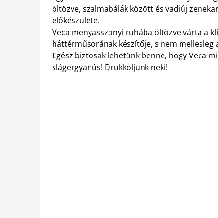
öltözve, szalmabálák között és vadiúj zenekar
előkészülete.
Veca menyasszonyi ruhába öltözve várta a klip 
háttérműsorának készítője, s nem mellesleg a
Egész biztosak lehetünk benne, hogy Veca min
slágergyanús! Drukkoljunk neki!