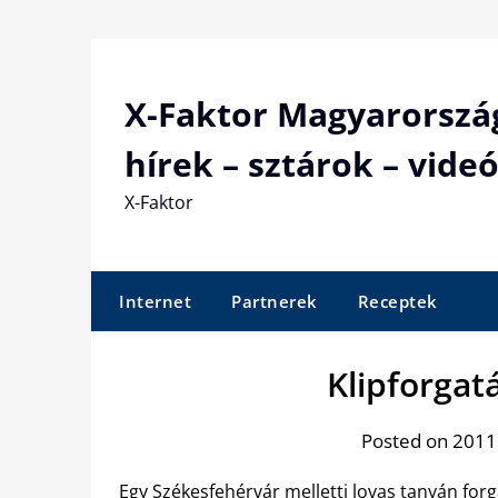
Skip
to
content
X-Faktor Magyarorszá
hírek – sztárok – videó
X-Faktor
Internet
Partnerek
Receptek
Klipforga
Posted on 2011.
Egy Székesfehérvár melletti lovas tanyán forga