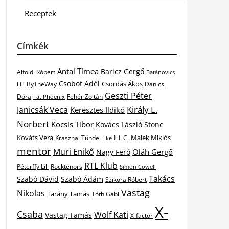
Receptek
Címkék
Antal Tímea
Baricz Gergő
Alföldi Róbert
Batánovics
Csobot Adél
Csordás Ákos
ByTheWay
Danics
Lili
Geszti Péter
Dóra
Fat Phoenix
Fehér Zoltán
Király L.
Janicsák Veca
Keresztes Ildikó
Norbert
Kocsis Tibor
Kovács László Stone
Kováts Vera
Malek Miklós
Krasznai Tünde
LiL C.
Like
mentor
Muri Enikő
Oláh Gergő
Nagy Feró
RTL Klub
Péterffy Lili
Rocktenors
Simon Cowell
Takács
Szabó Dávid
Szabó Ádám
Szikora Róbert
Vastag
Nikolas
Tarány Tamás
Tóth Gabi
X-
Csaba
Wolf Kati
Vastag Tamás
X-factor