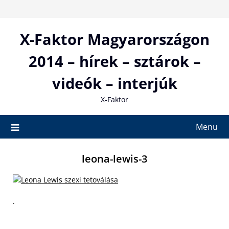
Skip
to
content
X-Faktor Magyarországon
2014 – hírek – sztárok –
videók – interjúk
X-Faktor
Menu
leona-lewis-3
.