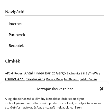
Navigáció
Internet
Partnerek
Receptek
Címkék
Antal Tímea
Baricz Gergő
Alföldi Róbert
ByTheWay
Batánovics Lili
Csobot Adél
Csordás Ákos
Danics Dóra
Fat Phoenix
Fehér Zoltán
Király L.
Janicsák Veca
Geszti Péter
Keresztes Ildikó
Hozzájárulás kezelése
Norbert
Kocsis Tibor
Kovács László Stone
Kováts Vera
mentor
A legjobb felhasználói élmény biztosítása érdekében olyan
Muri Enikő
Malek Miklós
Krasznai Tünde
LiL C.
Like
technológiákat használunk, mint például a cookie-k, amelyek tárolják az
RTL Klub
Oláh Gergő
Nagy Feró
Péterffy Lili
Rocktenors
Simon
eszközinformációkat és/vagy hozzáférnek azokhoz. Ezen