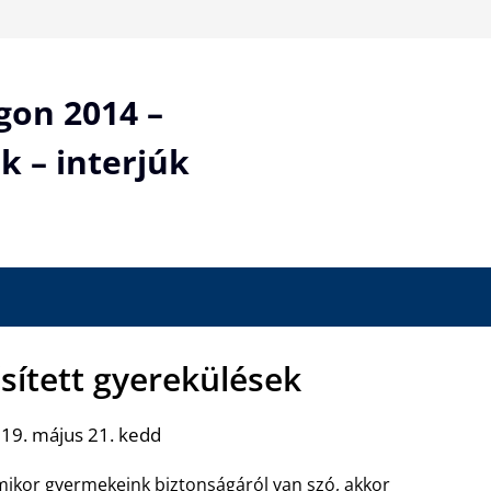
gon 2014 –
k – interjúk
ősített gyerekülések
19. május 21. kedd
ikor gyermekeink biztonságáról van szó, akkor