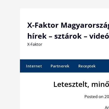
Skip
to
content
X-Faktor Magyarorszá
hírek – sztárok – videó
X-Faktor
Internet
Partnerek
Receptek
Letesztelt, min
Posted on 20
Am