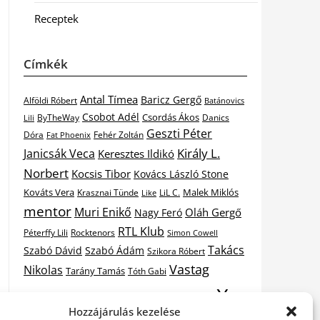
Receptek
Címkék
Antal Tímea
Baricz Gergő
Alföldi Róbert
Batánovics
Csobot Adél
Csordás Ákos
ByTheWay
Danics
Lili
Geszti Péter
Dóra
Fat Phoenix
Fehér Zoltán
Király L.
Janicsák Veca
Keresztes Ildikó
Norbert
Kocsis Tibor
Kovács László Stone
Kováts Vera
Malek Miklós
Krasznai Tünde
LiL C.
Like
mentor
Muri Enikő
Oláh Gergő
Nagy Feró
RTL Klub
Péterffy Lili
Rocktenors
Simon Cowell
Takács
Szabó Dávid
Szabó Ádám
Szikora Róbert
Vastag
Nikolas
Tarány Tamás
Tóth Gabi
X-
Csaba
Wolf Kati
Vastag Tamás
X-factor
Hozzájárulás kezelése