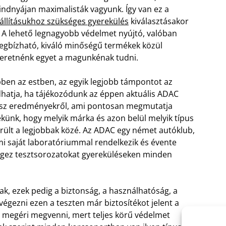
ndnyájan maximalisták vagyunk. Így van ez a
állításukhoz szükséges gyerekülés
kiválasztásakor
. A lehető legnagyobb védelmet nyújtó, valóban
gbízható, kiváló minőségű termékek közül
eretnénk egyet a magunkénak tudni.
ben az estben, az egyik legjobb támpontot az
hatja, ha tájékozódunk az éppen aktuális ADAC
sz eredményekről, ami pontosan megmutatja
künk, hogy melyik márka és azon belül melyik típus
rült a legjobbak közé. Az ADAC egy német autóklub,
i saját laboratóriummal rendelkezik és évente
gez tesztsorozatokat gyereküléseken minden
ak, ezek pedig a biztonság, a használhatóság, a
égezni ezen a teszten már biztosítékot jelent a
n megéri megvenni, mert teljes körű védelmet