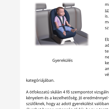
mi
sz
is
me
sz
Eb
ad
te
ne
Gyerekülés
ke
am
vé
kategóriájában.
A ötfokozatú skálán 4 fő szempontot vizsgáln
kényelem és a kezelhetőség. Jó eredménnyel v
szülőknek, hogy az adott gyerekülést valóba