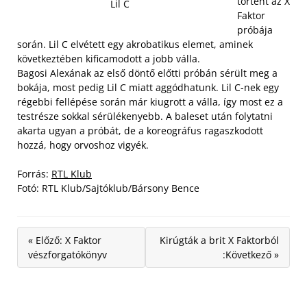
történt az X
Lil C
Faktor
próbája
során. Lil C elvétett egy akrobatikus elemet, aminek
következtében kificamodott a jobb válla.
Bagosi Alexának az első döntő előtti próbán sérült meg a
bokája, most pedig Lil C miatt aggódhatunk. Lil C-nek egy
régebbi fellépése során már kiugrott a válla, így most ez a
testrésze sokkal sérülékenyebb. A baleset után folytatni
akarta ugyan a próbát, de a koreográfus ragaszkodott
hozzá, hogy orvoshoz vigyék.
Forrás:
RTL Klub
Fotó: RTL Klub/Sajtóklub/Bársony Bence
« Előző: X Faktor
Kirúgták a brit X Faktorból
vészforgatókönyv
:Következő »