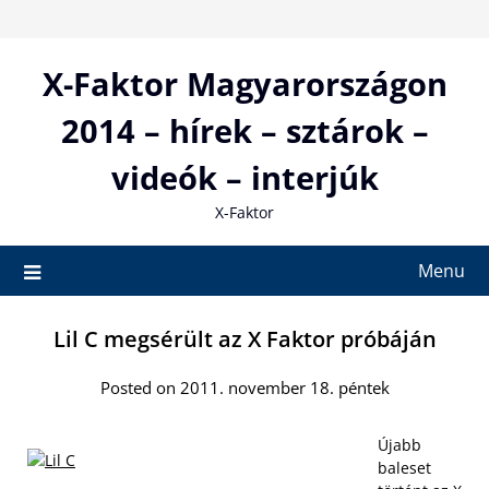
Skip
to
content
X-Faktor Magyarországon
2014 – hírek – sztárok –
videók – interjúk
X-Faktor
Menu
Lil C megsérült az X Faktor próbáján
Posted on 2011. november 18. péntek
Újabb
baleset