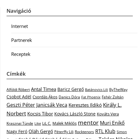
Navigáció
Internet
Partnerek
Receptek
Címkék
Antal Tímea
Baricz Gergő
Alföldi Róbert
ByTheWay
Batánovics Lili
Csobot Adél
Csordás Ákos
Danics Dóra
Fat Phoenix
Fehér Zoltán
Király L.
Janicsák Veca
Geszti Péter
Keresztes Ildikó
Norbert
Kocsis Tibor
Kovács László Stone
Kováts Vera
mentor
Muri Enikő
Malek Miklós
Krasznai Tünde
LiL C.
Like
RTL Klub
Oláh Gergő
Nagy Feró
Péterffy Lili
Rocktenors
Simon