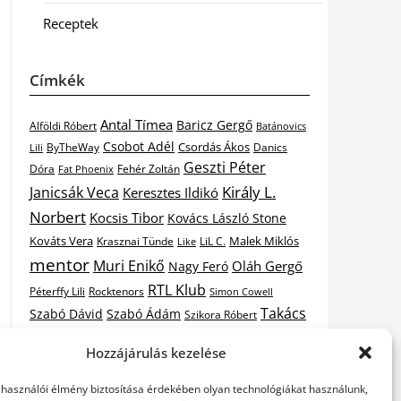
Receptek
Címkék
Antal Tímea
Baricz Gergő
Alföldi Róbert
Batánovics
Csobot Adél
Csordás Ákos
ByTheWay
Danics
Lili
Geszti Péter
Dóra
Fat Phoenix
Fehér Zoltán
Király L.
Janicsák Veca
Keresztes Ildikó
Norbert
Kocsis Tibor
Kovács László Stone
Kováts Vera
Malek Miklós
Krasznai Tünde
LiL C.
Like
mentor
Muri Enikő
Oláh Gergő
Nagy Feró
RTL Klub
Péterffy Lili
Rocktenors
Simon Cowell
Takács
Szabó Dávid
Szabó Ádám
Szikora Róbert
Vastag
Nikolas
Tarány Tamás
Tóth Gabi
Hozzájárulás kezelése
X-
Csaba
Wolf Kati
Vastag Tamás
X-factor
elhasználói élmény biztosítása érdekében olyan technológiákat használunk,