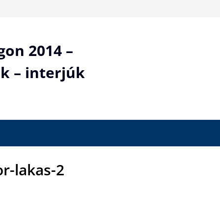
gon 2014 –
k – interjúk
or-lakas-2