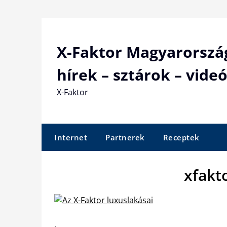
Skip
to
content
X-Faktor Magyarorszá
hírek – sztárok – videó
X-Faktor
Internet
Partnerek
Receptek
xfakt
.