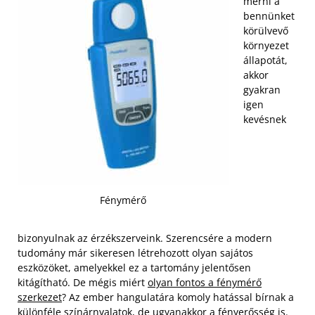
mérni a
bennünket
körülvevő
környezet
állapotát,
akkor
gyakran
igen
kevésnek
Fénymérő
bizonyulnak az érzékszerveink. Szerencsére a modern
tudomány már sikeresen létrehozott olyan sajátos
eszközöket, amelyekkel ez a tartomány jelentősen
kitágítható. De mégis miért
olyan fontos a fénymérő
szerkezet
? Az ember hangulatára komoly hatással bírnak a
különféle színárnyalatok, de ugyanakkor a fényerősség is.