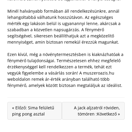
Minél halványabb formában áll rendelkezésünkre, annál
lehangoltabbá válhatunk hosszútávon. Az egészséges
mérték egy lakáson belül is ugyanannyi lenne, akárcsak a
szabadban a közvetlen napsugárzás. A fénymérő
segítségével, sikeresen beállíthatjuk azt a megközelítő
mennyiséget, amin biztosan remekül érezzük magunkat.
Ezen kívül, még a növénytermesztésben is kiaknázhatóak a
fénymérő tulajdonságai. Természetesen ehhez megfelelő
érzékenységgel kell rendelkezzen a termék, tehát ezt
vegyük figyelembe a vásárlás során! A muszeroazis.hu
weboldalon remek ár-érték arányban található több
fénymérő, amelyek között biztosan megtaláljuk az ideálist.
« Előző: Sima felületű
A jack aljzatról röviden,
ping pong asztal
tömören :Következő »