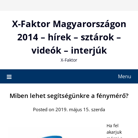
Skip
to
content
X-Faktor Magyarországon
2014 – hírek – sztárok –
videók – interjúk
X-Faktor
Menu
Miben lehet segítségünkre a fénymérő?
Posted on 2019. május 15. szerda
Ha fel
akarjuk