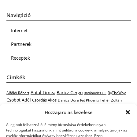
Navigáció
Internet
Partnerek
Receptek
Címkék
Antal Tímea
Baricz Gergő
Alföldi Róbert
ByTheWay
Batánovics Lili
Csobot Adél
Csordás Ákos
Danics Dóra
Fat Phoenix
Fehér Zoltán
Király L.
Janicsák Veca
Geszti Péter
Keresztes Ildikó
Hozzájárulás kezelése
Norbert
Kocsis Tibor
Kovács László Stone
Kováts Vera
mentor
A legjobb felhasználói élmény biztosítása érdekében olyan
Muri Enikő
Malek Miklós
Krasznai Tünde
LiL C.
Like
technológiákat használunk, mint például a cookie-k, amelyek tárolják az
RTL Klub
Oláh Gergő
Nagy Feró
Péterffy Lili
Rocktenors
Simon
eszközinformációkat és/vagy hozzáférnek azokhoz. Ezen