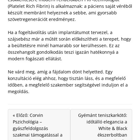
(Platelet Rich Fibrin) is alkalmaznak: a páciens saját véréből
készült membránt helyeznek a sebbe, ami gyorsabb
szövetregenerációt eredményez.
Ha a fogeltávolítás után implantátumot tervezel, a
szájsebész már a műtét során előkészítheti a terepet, hogy
a beültetésre minél hamarabb sor kerülhessen. Ez az
összehangolt gondolkodás teszi igazán hatékonnyá a
modern fogászati ellátást.
Ne várd meg, amíg a fájdalom dönt helyetted. Egy
konzultáció elég ahhoz, hogy tisztán láss, és a megfelelő
időben, a megfelelő szakember segítségével induljon el a
megoldás.
« Előző: Corvin
Gyémánt teniszkarkötő:
Pszichológia –
időtálló elegancia a
gyászfeldolgozás
White & Black
szakmai támogatással a
ékszerboltban