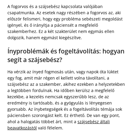
A fogorvos és a szájsebész kapcsolata valójában
csapatmunka. Az esetek nagy részében a fogorvos az, aki
először felismeri, hogy egy probléma sebészeti megoldást
igényel, és ő irányítja a páciensét a megfelelő
szakemberhez. Ez a két szakterület nem egymás ellen
dolgozik, hanem egymást kiegészítve.
Ínyproblémák és fogeltávolítás: hogyan
segít a szájsebész?
Ha vérzik az ínyed fogmosás után, vagy napok óta lüktet
egy fog, amit már régen el kellett volna távolítani, a
szájsebész az a szakember, akihez ezekben a helyzetekben
a legtöbben fordulnak. Ha időben kerülsz a megfelelő
kezekbe, a kezelés nemcsak egyszerűbb lesz, de az
eredmény is tartósabb, és a gyógyulás is lényegesen
gyorsabb. Az ínybetegségek és a fogeltávolítás témája sok
páciensben szorongást kelt. Ez érthető. De van egy pont,
ahol a halogatás többet árt, mint a
szájsebész általi
beavatkozástól
való félelem.