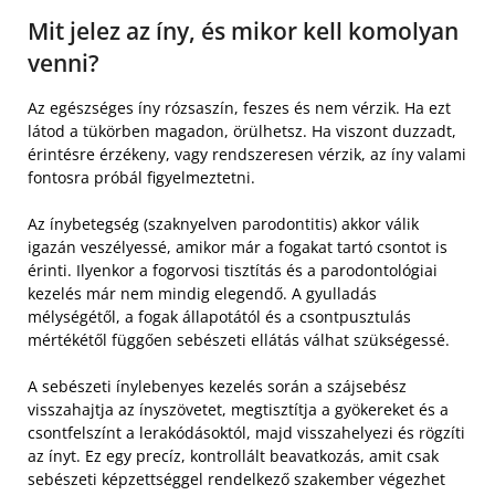
Mit jelez az íny, és mikor kell komolyan
venni?
Az egészséges íny rózsaszín, feszes és nem vérzik. Ha ezt
látod a tükörben magadon, örülhetsz. Ha viszont duzzadt,
érintésre érzékeny, vagy rendszeresen vérzik, az íny valami
fontosra próbál figyelmeztetni.
Az ínybetegség (szaknyelven parodontitis) akkor válik
igazán veszélyessé, amikor már a fogakat tartó csontot is
érinti. Ilyenkor a fogorvosi tisztítás és a parodontológiai
kezelés már nem mindig elegendő. A gyulladás
mélységétől, a fogak állapotától és a csontpusztulás
mértékétől függően sebészeti ellátás válhat szükségessé.
A sebészeti ínylebenyes kezelés során a szájsebész
visszahajtja az ínyszövetet, megtisztítja a gyökereket és a
csontfelszínt a lerakódásoktól, majd visszahelyezi és rögzíti
az ínyt. Ez egy precíz, kontrollált beavatkozás, amit csak
sebészeti képzettséggel rendelkező szakember végezhet