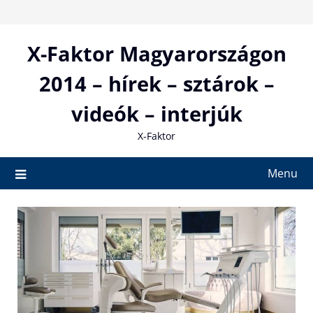
Skip
to
content
X-Faktor Magyarországon
2014 – hírek – sztárok –
videók – interjúk
X-Faktor
Menu