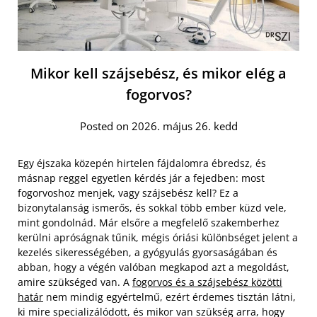
Mikor kell szájsebész, és mikor elég a
fogorvos?
Posted on 2026. május 26. kedd
Egy éjszaka közepén hirtelen fájdalomra ébredsz, és
másnap reggel egyetlen kérdés jár a fejedben: most
fogorvoshoz menjek, vagy szájsebész kell? Ez a
bizonytalanság ismerős, és sokkal több ember küzd vele,
mint gondolnád. Már elsőre a megfelelő szakemberhez
kerülni apróságnak tűnik, mégis óriási különbséget jelent a
kezelés sikerességében, a gyógyulás gyorsaságában és
abban, hogy a végén valóban megkapod azt a megoldást,
amire szükséged van. A
fogorvos és a szájsebész közötti
határ
nem mindig egyértelmű, ezért érdemes tisztán látni,
ki mire specializálódott, és mikor van szükség arra, hogy