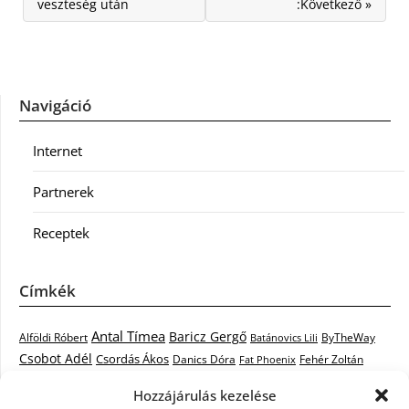
veszteség után
:Következő »
Navigáció
Internet
Partnerek
Receptek
Címkék
Antal Tímea
Baricz Gergő
Alföldi Róbert
ByTheWay
Batánovics Lili
Csobot Adél
Csordás Ákos
Danics Dóra
Fat Phoenix
Fehér Zoltán
Király L.
Janicsák Veca
Geszti Péter
Keresztes Ildikó
Hozzájárulás kezelése
Norbert
Kocsis Tibor
Kovács László Stone
Kováts Vera