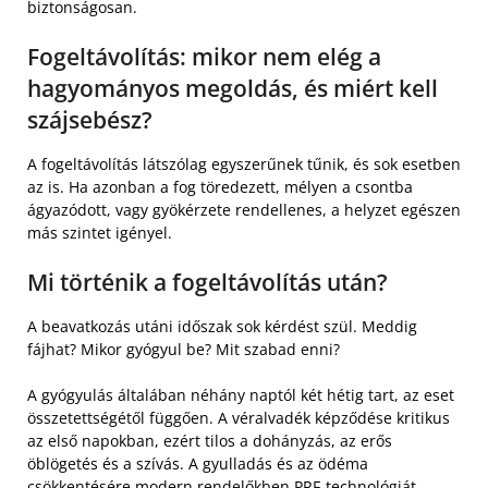
biztonságosan.
Fogeltávolítás: mikor nem elég a
hagyományos megoldás, és miért kell
szájsebész?
A fogeltávolítás látszólag egyszerűnek tűnik, és sok esetben
az is. Ha azonban a fog töredezett, mélyen a csontba
ágyazódott, vagy gyökérzete rendellenes, a helyzet egészen
más szintet igényel.
Mi történik a fogeltávolítás után?
A beavatkozás utáni időszak sok kérdést szül. Meddig
fájhat? Mikor gyógyul be? Mit szabad enni?
A gyógyulás általában néhány naptól két hétig tart, az eset
összetettségétől függően. A véralvadék képződése kritikus
az első napokban, ezért tilos a dohányzás, az erős
öblögetés és a szívás. A gyulladás és az ödéma
csökkentésére modern rendelőkben PRF-technológiát