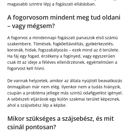
magasabb szintre lépj a fogászati ellátásban.
A fogorvosom mindent meg tud oldani
– vagy mégsem?
A fogorvos a mindennapi fogászati panaszok első számú
szakembere. Tömések, fogkőeltávolítás, gyökérkezelés,
koronák, hidak, fogszabályozás – ezek mind az ő területe.
Ha fáj egy fogad, érzékeny a fogínyed, vagy egyszerűen
csak itt az ideje a féléves ellenőrzésnek, egyértelműen a
fogorvost kell hívni.
De vannak helyzetek, amikor az általa nyújtott beavatkozás
önmagában már nem elég. Ilyenkor nem a tudás hiányzik,
csupán a probléma jellege más szintű odafigyelést igényel.
A sebészeti eljárások egy külön szakmai terület képeznek,
ahol a szájsebész lép a képbe.
Mikor szükséges a szájsebész, és mit
csinál pontosan?