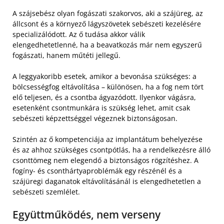
A szájsebész olyan fogászati szakorvos, aki a szájüreg, az
állcsont és a környező lágyszövetek sebészeti kezelésére
specializálódott. Az ő tudása akkor válik
elengedhetetlenné, ha a beavatkozás már nem egyszerű
fogászati, hanem műtéti jellegű.
A leggyakoribb esetek, amikor a bevonása szükséges: a
bölcsességfog eltávolítása – különösen, ha a fog nem tört
elő teljesen, és a csontba ágyazódott. Ilyenkor vágásra,
esetenként csontmunkára is szükség lehet, amit csak
sebészeti képzettséggel végeznek biztonságosan.
Szintén az ő kompetenciája az implantátum behelyezése
és az ahhoz szükséges csontpótlás, ha a rendelkezésre álló
csonttömeg nem elegendő a biztonságos rögzítéshez. A
fogíny- és csonthártyaproblémák egy részénél és a
szájüregi daganatok eltávolításánál is elengedhetetlen a
sebészeti szemlélet.
Együttműködés, nem verseny