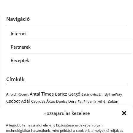
Navigáció
Internet
Partnerek
Receptek
Címkék
Antal Tímea
Baricz Gergő
Alföldi Róbert
ByTheWay
Batánovics Lili
Csobot Adél
Csordás Ákos
Danics Dóra
Fat Phoenix
Fehér Zoltán
Király L.
Janicsák Veca
Geszti Péter
Keresztes Ildikó
Hozzájárulás kezelése
Norbert
Kocsis Tibor
Kovács László Stone
Kováts Vera
mentor
A legjobb felhasználói élmény biztosítása érdekében olyan
Muri Enikő
Malek Miklós
Krasznai Tünde
LiL C.
Like
technológiákat használunk, mint például a cookie-k, amelyek tárolják az