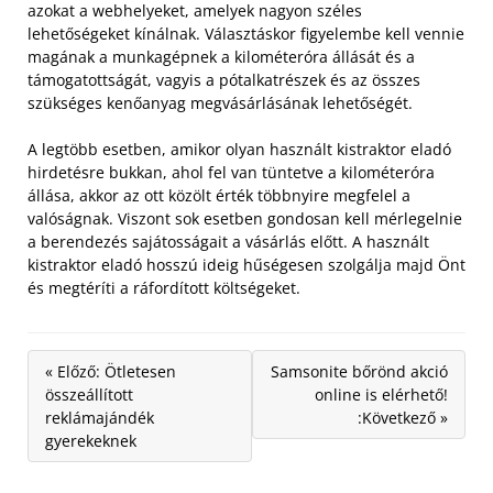
azokat a webhelyeket, amelyek nagyon széles
lehetőségeket kínálnak. Választáskor figyelembe kell vennie
magának a munkagépnek a kilométeróra állását és a
támogatottságát, vagyis a pótalkatrészek és az összes
szükséges kenőanyag megvásárlásának lehetőségét.
A legtöbb esetben, amikor olyan használt kistraktor eladó
hirdetésre bukkan, ahol fel van tüntetve a kilométeróra
állása, akkor az ott közölt érték többnyire megfelel a
valóságnak. Viszont sok esetben gondosan kell mérlegelnie
a berendezés sajátosságait a vásárlás előtt. A használt
kistraktor eladó hosszú ideig hűségesen szolgálja majd Önt
és megtéríti a ráfordított költségeket.
« Előző: Ötletesen
Samsonite bőrönd akció
összeállított
online is elérhető!
reklámajándék
:Következő »
gyerekeknek