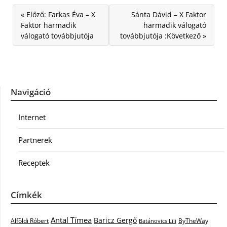
« Előző: Farkas Éva – X
Sánta Dávid – X Faktor
Faktor harmadik
harmadik válogató
válogató továbbjutója
továbbjutója :Következő »
Navigáció
Internet
Partnerek
Receptek
Címkék
Antal Tímea
Baricz Gergő
Alföldi Róbert
ByTheWay
Batánovics Lili