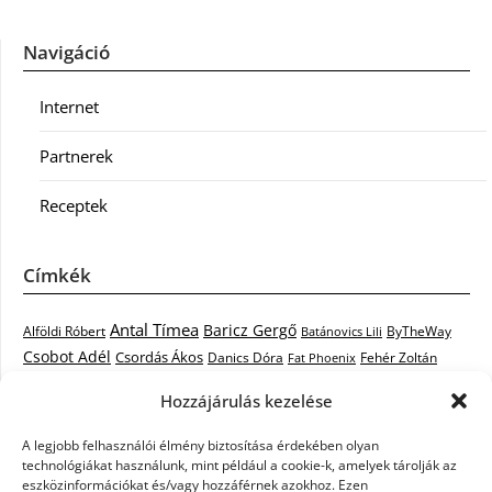
Navigáció
Internet
Partnerek
Receptek
Címkék
Antal Tímea
Baricz Gergő
Alföldi Róbert
ByTheWay
Batánovics Lili
Csobot Adél
Csordás Ákos
Danics Dóra
Fat Phoenix
Fehér Zoltán
Király L.
Janicsák Veca
Geszti Péter
Keresztes Ildikó
Hozzájárulás kezelése
Norbert
Kocsis Tibor
Kovács László Stone
Kováts Vera
mentor
A legjobb felhasználói élmény biztosítása érdekében olyan
Muri Enikő
Malek Miklós
Krasznai Tünde
LiL C.
Like
technológiákat használunk, mint például a cookie-k, amelyek tárolják az
RTL Klub
Oláh Gergő
Nagy Feró
Péterffy Lili
Rocktenors
Simon
eszközinformációkat és/vagy hozzáférnek azokhoz. Ezen