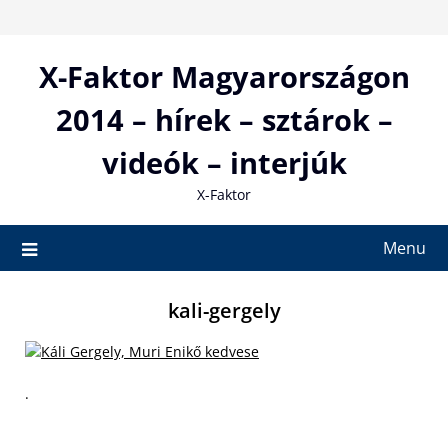
Skip
to
content
X-Faktor Magyarországon
2014 – hírek – sztárok –
videók – interjúk
X-Faktor
Menu
kali-gergely
.