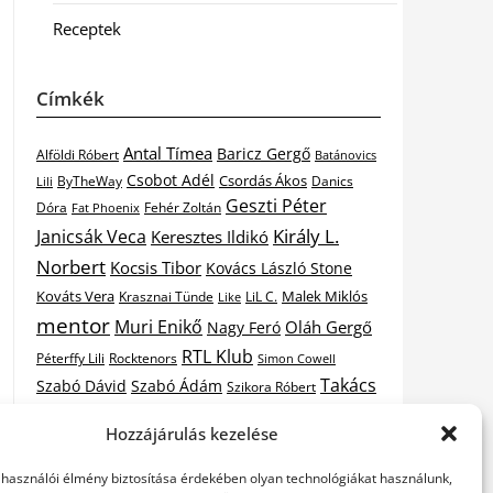
Receptek
Címkék
Antal Tímea
Baricz Gergő
Alföldi Róbert
Batánovics
Csobot Adél
Csordás Ákos
ByTheWay
Danics
Lili
Geszti Péter
Dóra
Fat Phoenix
Fehér Zoltán
Király L.
Janicsák Veca
Keresztes Ildikó
Norbert
Kocsis Tibor
Kovács László Stone
Kováts Vera
Malek Miklós
Krasznai Tünde
LiL C.
Like
mentor
Muri Enikő
Oláh Gergő
Nagy Feró
RTL Klub
Péterffy Lili
Rocktenors
Simon Cowell
Takács
Szabó Dávid
Szabó Ádám
Szikora Róbert
Vastag
Nikolas
Tarány Tamás
Tóth Gabi
Hozzájárulás kezelése
X-
Csaba
Wolf Kati
Vastag Tamás
X-factor
elhasználói élmény biztosítása érdekében olyan technológiákat használunk,