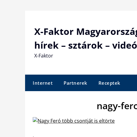
Skip
to
content
X-Faktor Magyarorszá
hírek – sztárok – videó
X-Faktor
Internet
Partnerek
Receptek
nagy-fer
.