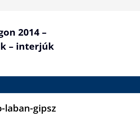
gon 2014 –
k – interjúk
o-laban-gipsz