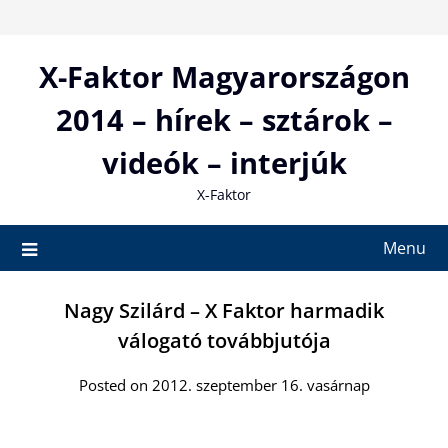
Skip
to
content
X-Faktor Magyarországon
2014 – hírek – sztárok –
videók – interjúk
X-Faktor
Menu
Nagy Szilárd – X Faktor harmadik
válogató továbbjutója
Posted on 2012. szeptember 16. vasárnap