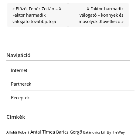
« Előző: Fehér Zoltán – X
X Faktor harmadik
Faktor harmadik
válogató – könnyek és
válogató továbbjutója
mosolyok :Következő »
Navigáció
Internet
Partnerek
Receptek
Címkék
Antal Tímea
Baricz Gergő
Alföldi Róbert
ByTheWay
Batánovics Lili