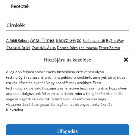
Receptek
Címkék
Antal Tímea
Baricz Gergő
Alföldi Róbert
ByTheWay
Batánovics Lili
Csobot Adél
Csordás Ákos
Danics Dóra
Fat Phoenix
Fehér Zoltán
Király L.
Janicsák Veca
Geszti Péter
Keresztes Ildikó
Hozzájárulás kezelése
Norbert
Kocsis Tibor
Kovács László Stone
Kováts Vera
mentor
A legjobb felhasználói élmény biztosítása érdekében olyan
Muri Enikő
Malek Miklós
Krasznai Tünde
LiL C.
Like
technológiákat használunk, mint például a cookie-k, amelyek tárolják az
RTL Klub
Oláh Gergő
Nagy Feró
Péterffy Lili
Rocktenors
Simon
eszközinformációkat és/vagy hozzáférnek azokhoz. Ezen
Takács Nikolas
technológiákhoz való hozzájárulás lehetővé teszi számunkra, hogy olyan
Szabó Dávid
Szabó Ádám
Cowell
Szikora Róbert
adatokat dolgozzunk fel ezen az oldalon, mint a böngészési viselkedés
Vastag Csaba
Wolf
Vastag Tamás
Tarány Tamás
Tóth Gabi
vagy az egyedi azonosítók. A hozzájárulás elmaradása vagy
visszavonása hátrányosan befolyásolhat bizonyos funkciókat és
X-Faktor
X-Faktor videók
Kati
funkciókat.
X-factor
x faktor döntő
X-Faktor válogatás
Zámbó
Elfogadás
Krisztián
Ördög Nóra