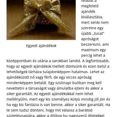
feladat a
megfelelő
ajándék
kiválasztása,
mert senki nem
szeretne egy
újabb „tucat”
apróságot
beszerezni, ami
Egyedi ajándékok
maximum egy
percig lehet a
középpontban és utána a sarokban landol. A legfontosabb,
hogy az egyedi ajándékok mellett döntsünk és ezen belül a
lehetőségek tárháza tulajdonképpen hatalmas. Lehet az
ajándékozott nő vagy férfi, de egy vicces apróság
mindenképpen betalál. Egy szülinapi buliban meg kell
nevettetni a társaságot vagy ámulatba ejteni és akkor a
siker garantált.
Az egyedi ajándékokkal nem lehet
mellényúlni, mert egy kis személyes kütyü mindig jól jön és
ha egy kis fantázia is van benne, akkor a siker garantált. Ha
te sem tudsz dönteni, hogy mit válassz a barátod
születésnapjára, akkor a dilibox.hu nagyszerű ötletekkel