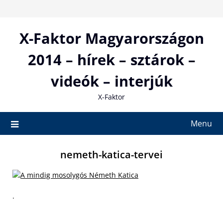
Skip
to
content
X-Faktor Magyarországon
2014 – hírek – sztárok –
videók – interjúk
X-Faktor
Menu
nemeth-katica-tervei
.