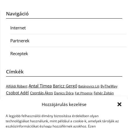
Navigáció
Internet
Partnerek
Receptek
Címkék
Antal Tímea
Baricz Gergő
Alföldi Róbert
ByTheWay
Batánovics Lili
Csobot Adél
Csordás Ákos
Danics Dóra
Fat Phoenix
Fehér Zoltán
Király L.
Janicsák Veca
Geszti Péter
Keresztes Ildikó
Hozzájárulás kezelése
Norbert
Kocsis Tibor
Kovács László Stone
Kováts Vera
mentor
A legjobb felhasználói élmény biztosítása érdekében olyan
Muri Enikő
Malek Miklós
Krasznai Tünde
LiL C.
Like
technológiákat használunk, mint például a cookie-k, amelyek tárolják az
RTL Klub
Oláh Gergő
Nagy Feró
Péterffy Lili
Rocktenors
Simon
eszközinformációkat és/vagy hozzáférnek azokhoz. Ezen