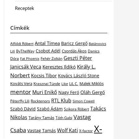
Receptek
Címkék
Antal Tímea
Baricz Gergő
Alföldi Róbert
Batánovics
Csobot Adél
Csordás Ákos
ByTheWay
Danics
Lili
Geszti Péter
Dóra
Fat Phoenix
Fehér Zoltán
Király L.
Janicsák Veca
Keresztes Ildikó
Norbert
Kocsis Tibor
Kovács László Stone
Kováts Vera
Malek Miklós
Krasznai Tünde
LiL C.
Like
mentor
Muri Enikő
Oláh Gergő
Nagy Feró
RTL Klub
Péterffy Lili
Rocktenors
Simon Cowell
Takács
Szabó Dávid
Szabó Ádám
Szikora Róbert
Vastag
Nikolas
Tarány Tamás
Tóth Gabi
X-
Csaba
Wolf Kati
Vastag Tamás
X-factor