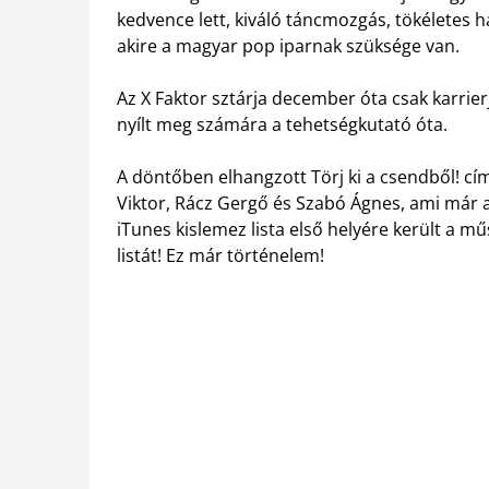
kedvence lett, kiváló táncmozgás, tökéletes 
akire a magyar pop iparnak szüksége van.
Az X Faktor sztárja december óta csak karrierjé
nyílt meg számára a tehetségkutató óta.
A döntőben elhangzott Törj ki a csendből! cím
Viktor, Rácz Gergő és Szabó Ágnes, ami már az
iTunes kislemez lista első helyére került a m
listát! Ez már történelem!