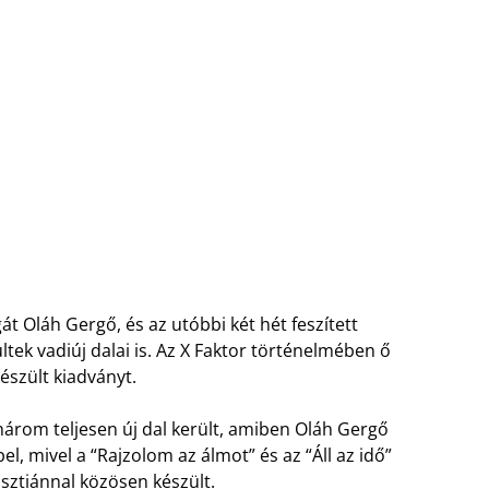
 Oláh Gergő, és az utóbbi két hét feszített
k vadiúj dalai is. Az X Faktor történelmében ő
észült kiadványt.
e három teljesen új dal került, amiben Oláh Gergő
, mivel a “Rajzolom az álmot” és az “Áll az idő”
risztiánnal közösen készült.