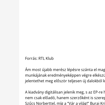
Forrás: RTL Klub
Ám most újabb merész lépésre szánta el magát
munkájának eredményeképpen végre elkészülte
jelentethet meg először teljesen új dalokból k
A kiadvány digitálisan jelenik meg, s az EP-r
nem csak előadó, hanem szerzőként is szerepel
Szűcs Norberttel, míg a “Vár a világ!” Burai K