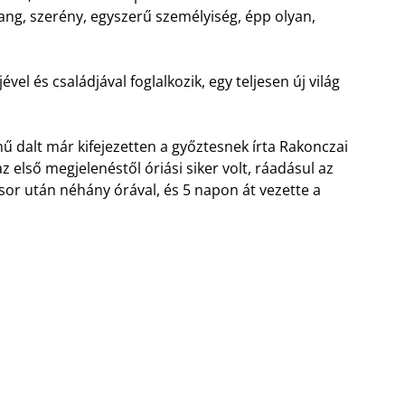
hang, szerény, egyszerű személyiség, épp olyan,
vel és családjával foglalkozik, egy teljesen új világ
ű dalt már kifejezetten a győztesnek írta Rakonczai
 első megjelenéstől óriási siker volt, ráadásul az
űsor után néhány órával, és 5 napon át vezette a