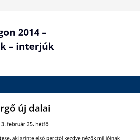
gon 2014 –
k – interjúk
rgő új dalai
3. február 25. hétfő
ese, aki szinte első perctől kezdve nézők millióinak