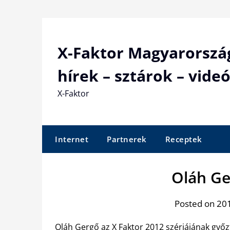
Skip
to
content
X-Faktor Magyarorszá
hírek – sztárok – videó
X-Faktor
Internet
Partnerek
Receptek
Oláh Ge
Posted on 201
Oláh Gergő az X Faktor 2012 szériájának győzt