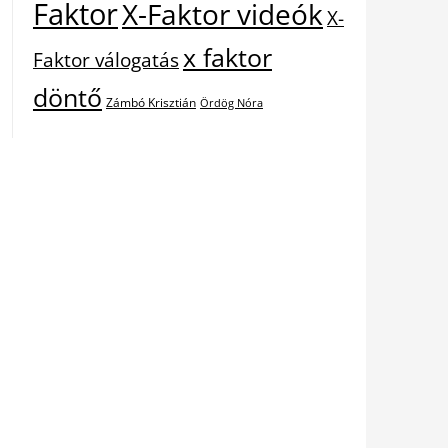
Faktor
X-Faktor videók
X-
x faktor
Faktor válogatás
döntő
Zámbó Krisztián
Ördög Nóra