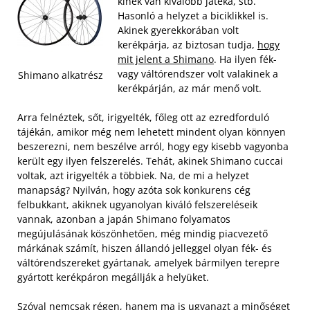
kinek van kiválóbb játéka, stb.
Hasonló a helyzet a biciklikkel is.
Akinek gyerekkorában volt
kerékpárja, az biztosan tudja,
hogy
mit jelent a Shimano
. Ha ilyen fék-
vagy váltórendszer volt valakinek a
Shimano alkatrész
kerékpárján, az már menő volt.
Arra felnéztek, sőt, irigyelték, főleg ott az ezredforduló
tájékán, amikor még nem lehetett mindent olyan könnyen
beszerezni, nem beszélve arról, hogy egy kisebb vagyonba
került egy ilyen felszerelés. Tehát, akinek Shimano cuccai
voltak, azt irigyelték a többiek.
Na, de mi a helyzet
manapság? Nyilván, hogy azóta sok konkurens cég
felbukkant, akiknek ugyanolyan kiváló felszereléseik
vannak, azonban a japán Shimano folyamatos
megújulásának köszönhetően, még mindig piacvezető
márkának számít, hiszen állandó jelleggel olyan fék- és
váltórendszereket gyártanak, amelyek bármilyen terepre
gyártott kerékpáron megállják a helyüket.
Szóval nemcsak régen, hanem ma is ugyanazt a minőséget