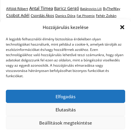
Antal Tímea
Baricz Gergő
Alföldi Róbert
ByTheWay
Batánovics Lili
Csobot Adél
Csordás Ákos
Danics Dóra
Fat Phoenix
Fehér Zoltán
Király L.
Janicsák Veca
Geszti Péter
Keresztes Ildikó
Hozzájárulás kezelése
Norbert
Kocsis Tibor
Kovács László Stone
Kováts Vera
mentor
A legjobb felhasználói élmény biztosítása érdekében olyan
Muri Enikő
Malek Miklós
Krasznai Tünde
LiL C.
Like
technológiákat használunk, mint például a cookie-k, amelyek tárolják az
RTL Klub
Oláh Gergő
Nagy Feró
Péterffy Lili
Rocktenors
Simon
eszközinformációkat és/vagy hozzáférnek azokhoz. Ezen
Takács Nikolas
technológiákhoz való hozzájárulás lehetővé teszi számunkra, hogy olyan
Szabó Dávid
Szabó Ádám
Cowell
Szikora Róbert
adatokat dolgozzunk fel ezen az oldalon, mint a böngészési viselkedés
Vastag Csaba
Wolf
Vastag Tamás
Tarány Tamás
Tóth Gabi
vagy az egyedi azonosítók. A hozzájárulás elmaradása vagy
visszavonása hátrányosan befolyásolhat bizonyos funkciókat és
X-Faktor
X-Faktor videók
Kati
funkciókat.
X-factor
x faktor döntő
X-Faktor válogatás
Zámbó
Elfogadás
Krisztián
Ördög Nóra
Elutasítás
©2026 X-Faktor Magyarországon 2014 – hírek –
Beállítások megtekintése
sztárok – videók – interjúk
| Design:
Newspaperly