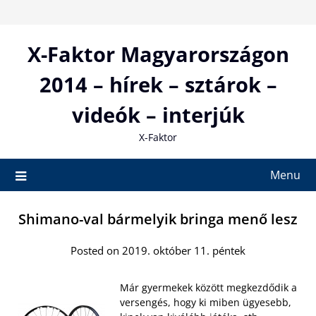
Skip
to
content
X-Faktor Magyarországon
2014 – hírek – sztárok –
videók – interjúk
X-Faktor
Menu
Shimano-val bármelyik bringa menő lesz
Posted on 2019. október 11. péntek
Már gyermekek között megkezdődik a
versengés, hogy ki miben ügyesebb,