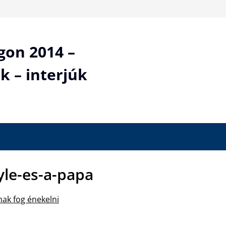
gon 2014 –
k – interjúk
yle-es-a-papa