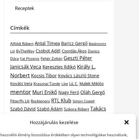
Receptek
Címkék
Antal Tímea
Baricz Gergő
Alföldi Róbert
Batánovics
Csobot Adél
Csordás Ákos
ByTheWay
Danics
Lili
Geszti Péter
Dóra
Fat Phoenix
Fehér Zoltán
Király L.
Janicsák Veca
Keresztes Ildikó
Norbert
Kocsis Tibor
Kovács László Stone
Kováts Vera
Malek Miklós
Krasznai Tünde
LiL C.
Like
mentor
Muri Enikő
Oláh Gergő
Nagy Feró
RTL Klub
Péterffy Lili
Rocktenors
Simon Cowell
Takács
Szabó Dávid
Szabó Ádám
Szikora Róbert
Vastag
Nikolas
Tarány Tamás
Tóth Gabi
Hozzájárulás kezelése
X-
Csaba
Wolf Kati
Vastag Tamás
X-factor
elhasználói élmény biztosítása érdekében olyan technológiákat használunk,