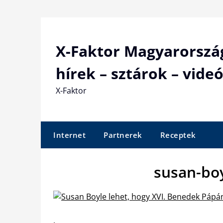
Skip
to
content
X-Faktor Magyarorszá
hírek – sztárok – videó
X-Faktor
Internet
Partnerek
Receptek
susan-bo
.