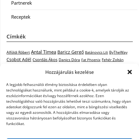
Partnerek
Receptek
Címkék
Antal Tímea
Baricz Gergő
Alföldi Róbert
ByTheWay
Batánovics Lili
Csobot Adél
Csordás Ákos
Danics Dóra
Fat Phoenix
Fehér Zoltán
Király L.
Janicsák Veca
Geszti Péter
Keresztes Ildikó
Hozzájárulás kezelése
Norbert
Kocsis Tibor
Kovács László Stone
Kováts Vera
mentor
A legjobb felhasználói élmény biztosítása érdekében olyan
Muri Enikő
Malek Miklós
Krasznai Tünde
LiL C.
Like
technológiákat használunk, mint például a cookie-k, amelyek tárolják az
RTL Klub
Oláh Gergő
Nagy Feró
Péterffy Lili
Rocktenors
Simon
eszközinformációkat és/vagy hozzáférnek azokhoz. Ezen
Takács Nikolas
technológiákhoz való hozzájárulás lehetővé teszi számunkra, hogy olyan
Szabó Dávid
Szabó Ádám
Cowell
Szikora Róbert
adatokat dolgozzunk fel ezen az oldalon, mint a böngészési viselkedés
Vastag Csaba
Wolf
Vastag Tamás
Tarány Tamás
Tóth Gabi
vagy az egyedi azonosítók. A hozzájárulás elmaradása vagy
visszavonása hátrányosan befolyásolhat bizonyos funkciókat és
X-Faktor
X-Faktor videók
Kati
funkciókat.
X-factor
x faktor döntő
X-Faktor válogatás
Zámbó