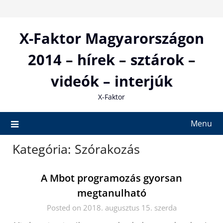
Skip
to
content
X-Faktor Magyarországon
2014 – hírek – sztárok –
videók – interjúk
X-Faktor
Menu
Kategória:
Szórakozás
A Mbot programozás gyorsan
megtanulható
Posted on 2018. augusztus 15. szerda