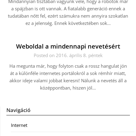
Mindannyian tisztában vagyunk vele, hogy a robotok már
a spájzban is ott vannak. A fiatalabb generáció ennek a
tudatában nőtt fel, ezért számukra nem annyira szokatlan
ez a jelenség. Ennek következtében sok…
Weboldal a mindennapi nevetésért
Posted on 2016. április 8. péntek
Ha megunta már, hogy folyton csak a rossz hangulat jön
át a különféle internetes portálokról a sok rémhír miatt,
akkor ideje valami jobbat keresni! Nálunk a nevetés áll a
középpontban, hiszen jól…
Navigáció
Internet