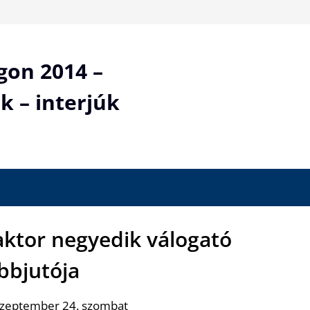
gon 2014 –
k – interjúk
aktor negyedik válogató
bbjutója
szeptember 24. szombat