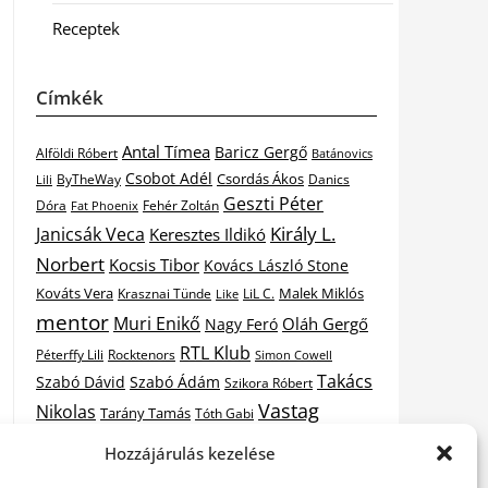
Receptek
Címkék
Antal Tímea
Baricz Gergő
Alföldi Róbert
Batánovics
Csobot Adél
Csordás Ákos
ByTheWay
Danics
Lili
Geszti Péter
Dóra
Fat Phoenix
Fehér Zoltán
Király L.
Janicsák Veca
Keresztes Ildikó
Norbert
Kocsis Tibor
Kovács László Stone
Kováts Vera
Malek Miklós
Krasznai Tünde
LiL C.
Like
mentor
Muri Enikő
Oláh Gergő
Nagy Feró
RTL Klub
Péterffy Lili
Rocktenors
Simon Cowell
Takács
Szabó Dávid
Szabó Ádám
Szikora Róbert
Vastag
Nikolas
Tarány Tamás
Tóth Gabi
X-
Hozzájárulás kezelése
Csaba
Wolf Kati
Vastag Tamás
X-factor