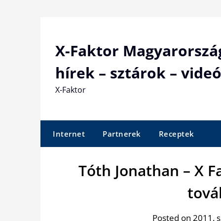
Skip
to
content
X-Faktor Magyarorszá
hírek – sztárok – videó
X-Faktor
Internet
Partnerek
Receptek
Tóth Jonathan – X F
tová
Posted on 2011. 