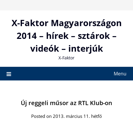
Skip
to
content
X-Faktor Magyarországon
2014 – hírek – sztárok –
videók – interjúk
X-Faktor
Menu
Új reggeli műsor az RTL Klub-on
Posted on 2013. március 11. hétfő