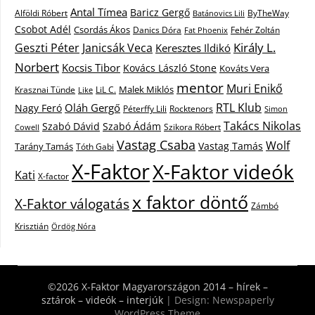
Antal Tímea
Baricz Gergő
Alföldi Róbert
ByTheWay
Batánovics Lili
Csobot Adél
Csordás Ákos
Danics Dóra
Fat Phoenix
Fehér Zoltán
Király L.
Janicsák Veca
Geszti Péter
Keresztes Ildikó
Norbert
Kocsis Tibor
Kovács László Stone
Kováts Vera
mentor
Muri Enikő
Malek Miklós
Krasznai Tünde
LiL C.
Like
RTL Klub
Oláh Gergő
Nagy Feró
Péterffy Lili
Rocktenors
Simon
Takács Nikolas
Szabó Dávid
Szabó Ádám
Cowell
Szikora Róbert
Vastag Csaba
Wolf
Vastag Tamás
Tarány Tamás
Tóth Gabi
X-Faktor
X-Faktor videók
Kati
X-factor
x faktor döntő
X-Faktor válogatás
Zámbó
Krisztián
Ördög Nóra
©2026 X-Faktor Magyarországon 2014 – hírek –
sztárok – videók – interjúk
| Design:
Newspaperly
WordPress Theme