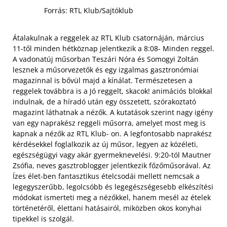
Forrás: RTL Klub/Sajtóklub
Átalakulnak a reggelek az RTL Klub csatornáján, március
11-től minden hétköznap jelentkezik a 8:08- Minden reggel.
A vadonatúj műsorban Teszári Nóra és Somogyi Zoltán
lesznek a műsorvezetők és egy izgalmas gasztronómiai
magazinnal is bővül majd a kínálat. Természetesen a
reggelek továbbra is a Jó reggelt, skacok! animációs blokkal
indulnak, de a híradó után egy összetett, szórakoztató
magazint láthatnak a nézők. A kutatások szerint nagy igény
van egy naprakész reggeli műsorra, amelyet most meg is
kapnak a nézők az RTL Klub- on.
A legfontosabb naprakész
kérdésekkel foglalkozik az új műsor, legyen az közéleti,
egészségügyi vagy akár gyermeknevelési. 9:20-tól Mautner
Zsófia, neves gasztroblogger jelentkezik főzőműsorával. Az
Ízes élet-ben fantasztikus ételcsodái mellett nemcsak a
legegyszerűbb, legolcsóbb és legegészségesebb elkészítési
módokat ismerteti meg a nézőkkel, hanem mesél az ételek
történetéről, élettani hatásairól, miközben okos konyhai
tipekkel is szolgál.