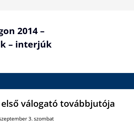
gon 2014 –
k – interjúk
 első válogató továbbjutója
 szeptember 3. szombat