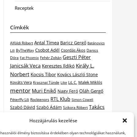
Receptek
Címkék
Antal Tímea
Baricz Gergő
Alföldi Róbert
Batánovics
Csobot Adél
Csordás Ákos
ByTheWay
Danics
Lili
Geszti Péter
Dóra
Fat Phoenix
Fehér Zoltán
Király L.
Janicsák Veca
Keresztes Ildikó
Norbert
Kocsis Tibor
Kovács László Stone
Kováts Vera
Malek Miklós
Krasznai Tünde
LiL C.
Like
mentor
Muri Enikő
Oláh Gergő
Nagy Feró
RTL Klub
Péterffy Lili
Rocktenors
Simon Cowell
Takács
Szabó Dávid
Szabó Ádám
Szikora Róbert
Vastag
Nikolas
Tarány Tamás
Tóth Gabi
Hozzájárulás kezelése
X-
Csaba
Wolf Kati
Vastag Tamás
X-factor
elhasználói élmény biztosítása érdekében olyan technológiákat használunk,