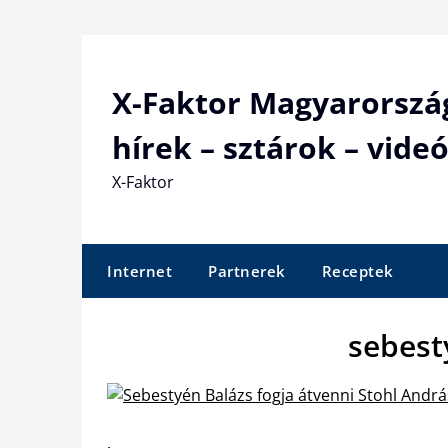
Skip
to
content
X-Faktor Magyarorszá
hírek – sztárok – videó
X-Faktor
Internet
Partnerek
Receptek
sebest
.