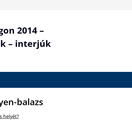
gon 2014 –
k – interjúk
yen-balazs