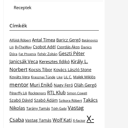
Receptek
Címkék
Antal Tímea
Baricz Gergő
Alföldi Róbert
Batánovics
Csobot Adél
Csordás Ákos
ByTheWay
Danics
Lili
Geszti Péter
Dóra
Fat Phoenix
Fehér Zoltán
Király L.
Janicsák Veca
Keresztes Ildikó
Norbert
Kocsis Tibor
Kovács László Stone
Kováts Vera
Malek Miklós
Krasznai Tünde
LiL C.
Like
mentor
Muri Enikő
Oláh Gergő
Nagy Feró
RTL Klub
Péterffy Lili
Rocktenors
Simon Cowell
Takács
Szabó Dávid
Szabó Ádám
Szikora Róbert
Vastag
Nikolas
Tarány Tamás
Tóth Gabi
X-
Csaba
Wolf Kati
Vastag Tamás
X-factor