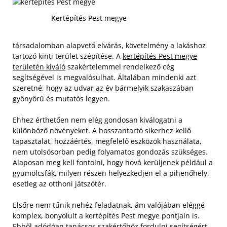
Kertépítés Pest megye
társadalomban alapvető elvárás, követelmény a lakáshoz
tartozó kinti terület szépítése. A
kertépítés Pest megye
területén kiváló
szakértelemmel rendelkező cég
segítségével is megvalósulhat. Általában mindenki azt
szeretné, hogy az udvar az év bármelyik szakaszában
gyönyörű és mutatós legyen.
Ehhez érthetően nem elég gondosan kiválogatni a
különböző növényeket. A hosszantartó sikerhez kellő
tapasztalat, hozzáértés, megfelelő eszközök használata,
nem utolsósorban pedig folyamatos gondozás szükséges.
Alaposan meg kell fontolni, hogy hová kerüljenek például a
gyümölcsfák, milyen részen helyezkedjen el a pihenőhely,
esetleg az otthoni játszótér.
Elsőre nem tűnik nehéz feladatnak, ám valójában eléggé
komplex, bonyolult a kertépítés Pest megye pontjain is.
Ebből adódóan tanácsos szakértőhöz fordulni segítségért.