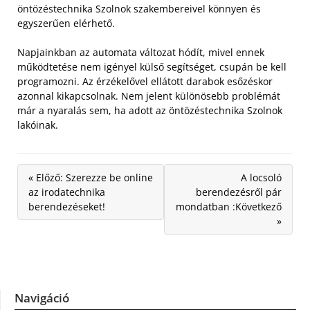
öntözéstechnika Szolnok szakembereivel könnyen és
egyszerűen elérhető.
Napjainkban az automata változat hódít, mivel ennek
működtetése nem igényel külső segítséget, csupán be kell
programozni. Az érzékelővel ellátott darabok esőzéskor
azonnal kikapcsolnak. Nem jelent különösebb problémát
már a nyaralás sem, ha adott az öntözéstechnika Szolnok
lakóinak.
« Előző: Szerezze be online
A locsoló
az irodatechnika
berendezésről pár
berendezéseket!
mondatban :Következő
»
Navigáció