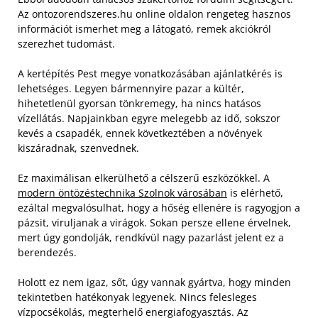
Az ontozorendszeres.hu online oldalon rengeteg hasznos
információt ismerhet meg a látogató, remek akciókról
szerezhet tudomást.
A kertépítés Pest megye vonatkozásában ajánlatkérés is
lehetséges. Legyen bármennyire pazar a kültér,
hihetetlenül gyorsan tönkremegy, ha nincs hatásos
vízellátás. Napjainkban egyre melegebb az idő, sokszor
kevés a csapadék, ennek következtében a növények
kiszáradnak, szenvednek.
Ez maximálisan elkerülhető a célszerű eszközökkel. A
modern öntözéstechnika Szolnok városában
is elérhető,
ezáltal megvalósulhat, hogy a hőség ellenére is ragyogjon a
pázsit, viruljanak a virágok. Sokan persze ellene érvelnek,
mert úgy gondolják, rendkívül nagy pazarlást jelent ez a
berendezés.
Holott ez nem igaz, sőt, úgy vannak gyártva, hogy minden
tekintetben hatékonyak legyenek. Nincs felesleges
vízpocsékolás, megterhelő energiafogyasztás. Az