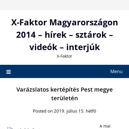
Skip
to
content
X-Faktor Magyarországon
2014 – hírek – sztárok –
videók – interjúk
X-Faktor
Menu
Varázslatos kertépítés Pest megye
területén
Posted on 2019. július 15. hétfő
A mai