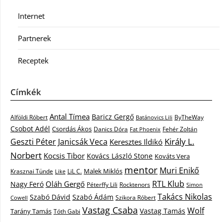
Internet
Partnerek
Receptek
Címkék
Antal Tímea
Baricz Gergő
Alföldi Róbert
ByTheWay
Batánovics Lili
Csobot Adél
Csordás Ákos
Danics Dóra
Fat Phoenix
Fehér Zoltán
Király L.
Janicsák Veca
Geszti Péter
Keresztes Ildikó
Norbert
Kocsis Tibor
Kovács László Stone
Kováts Vera
mentor
Muri Enikő
Malek Miklós
Krasznai Tünde
LiL C.
Like
RTL Klub
Oláh Gergő
Nagy Feró
Péterffy Lili
Rocktenors
Simon
Takács Nikolas
Szabó Dávid
Szabó Ádám
Cowell
Szikora Róbert
Vastag Csaba
Wolf
Vastag Tamás
Tarány Tamás
Tóth Gabi