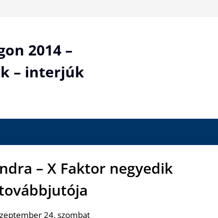
gon 2014 –
k – interjúk
ndra – X Faktor negyedik
 továbbjutója
szeptember 24. szombat