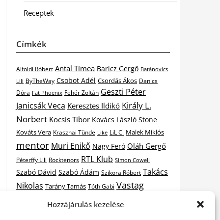
Receptek
Címkék
Antal Tímea
Baricz Gergő
Alföldi Róbert
Batánovics
Csobot Adél
Csordás Ákos
ByTheWay
Danics
Lili
Geszti Péter
Dóra
Fat Phoenix
Fehér Zoltán
Király L.
Janicsák Veca
Keresztes Ildikó
Norbert
Kocsis Tibor
Kovács László Stone
Kováts Vera
Malek Miklós
Krasznai Tünde
LiL C.
Like
mentor
Muri Enikő
Oláh Gergő
Nagy Feró
RTL Klub
Péterffy Lili
Rocktenors
Simon Cowell
Takács
Szabó Dávid
Szabó Ádám
Szikora Róbert
Vastag
Nikolas
Tarány Tamás
Tóth Gabi
X-
Hozzájárulás kezelése
Csaba
Wolf Kati
Vastag Tamás
X-factor