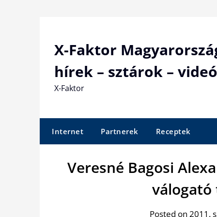
Skip
to
content
X-Faktor Magyarorszá
hírek – sztárok – videó
X-Faktor
Internet
Partnerek
Receptek
Veresné Bagosi Alexa
válogató
Posted on 2011. 