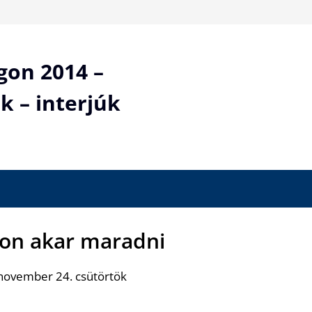
gon 2014 –
k – interjúk
thon akar maradni
november 24. csütörtök