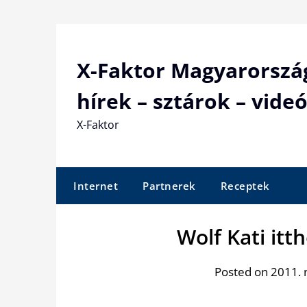
Skip
to
content
X-Faktor Magyarorszá
hírek – sztárok – videó
X-Faktor
Internet
Partnerek
Receptek
Wolf Kati it
Posted on 2011. 