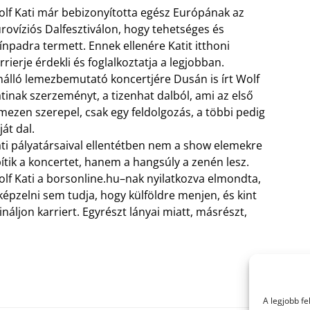
lf Kati már bebizonyította egész Európának az
rovíziós Dalfesztiválon, hogy tehetséges és
ínpadra termett. Ennek ellenére Katit itthoni
rrierje érdekli és foglalkoztatja a legjobban.
álló lemezbemutató koncertjére Dusán is írt Wolf
tinak szerzeményt, a tizenhat dalból, ami az első
mezen szerepel, csak egy feldolgozás, a többi pedig
ját dal.
ti pályatársaival ellentétben nem a show elemekre
ítik a koncertet, hanem a hangsúly a zenén lesz.
lf Kati a borsonline.hu–nak nyilatkozva elmondta,
képzelni sem tudja, hogy külföldre menjen, és kint
ináljon karriert. Egyrészt lányai miatt, másrészt,
A legjobb f