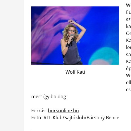
Wo
Eu
sz
ka
Ön
Ka
le
sa
Ka
ép
Wolf Kati
Wo
el
cs
mert így boldog.
Forrás:
borsonline.hu
Fotó: RTL Klub/Sajtóklub/Bársony Bence