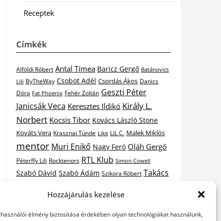
Receptek
Címkék
Antal Tímea
Baricz Gergő
Alföldi Róbert
Batánovics
Csobot Adél
Csordás Ákos
ByTheWay
Danics
Lili
Geszti Péter
Dóra
Fat Phoenix
Fehér Zoltán
Király L.
Janicsák Veca
Keresztes Ildikó
Norbert
Kocsis Tibor
Kovács László Stone
Kováts Vera
Malek Miklós
Krasznai Tünde
LiL C.
Like
mentor
Muri Enikő
Oláh Gergő
Nagy Feró
RTL Klub
Péterffy Lili
Rocktenors
Simon Cowell
Takács
Szabó Dávid
Szabó Ádám
Szikora Róbert
Vastag
Nikolas
Tarány Tamás
Tóth Gabi
Hozzájárulás kezelése
X-
Csaba
Wolf Kati
Vastag Tamás
X-factor
elhasználói élmény biztosítása érdekében olyan technológiákat használunk,