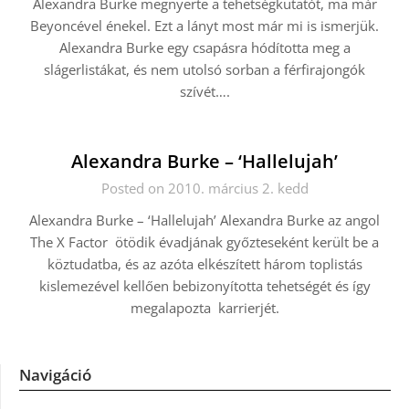
Alexandra Burke megnyerte a tehetségkutatót, ma már
Beyoncével énekel. Ezt a lányt most már mi is ismerjük.
Alexandra Burke egy csapásra hódította meg a
slágerlistákat, és nem utolsó sorban a férfirajongók
szívét….
Alexandra Burke – ‘Hallelujah’
Posted on 2010. március 2. kedd
Alexandra Burke – ‘Hallelujah’ Alexandra Burke az angol
The X Factor ötödik évadjának győzteseként került be a
köztudatba, és az azóta elkészített három toplistás
kislemezével kellően bebizonyította tehetségét és így
megalapozta karrierjét.
Navigáció