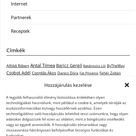
Internet
Partnerek
Receptek
Címkék
Antal Tímea
Baricz Gergő
Alföldi Róbert
ByTheWay
Batánovics Lili
Csobot Adél
Csordás Ákos
Danics Dóra
Fat Phoenix
Fehér Zoltán
Király L.
Janicsák Veca
Geszti Péter
Keresztes Ildikó
Hozzájárulás kezelése
Norbert
Kocsis Tibor
Kovács László Stone
Kováts Vera
mentor
A legjobb felhasználói élmény biztosítása érdekében olyan
Muri Enikő
Malek Miklós
Krasznai Tünde
LiL C.
Like
technológiákat használunk, mint például a cookie-k, amelyek tárolják az
RTL Klub
Oláh Gergő
Nagy Feró
Péterffy Lili
Rocktenors
Simon
eszközinformációkat és/vagy hozzáférnek azokhoz. Ezen
Takács Nikolas
technológiákhoz való hozzájárulás lehetővé teszi számunkra, hogy olyan
Szabó Dávid
Szabó Ádám
Cowell
Szikora Róbert
adatokat dolgozzunk fel ezen az oldalon, mint a böngészési viselkedés
Vastag Csaba
Wolf
Vastag Tamás
Tarány Tamás
Tóth Gabi
vagy az egyedi azonosítók. A hozzájárulás elmaradása vagy
visszavonása hátrányosan befolyásolhat bizonyos funkciókat és
X-Faktor
X-Faktor videók
Kati
funkciókat.