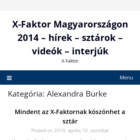
Skip
to
content
X-Faktor Magyarországon
2014 – hírek – sztárok –
videók – interjúk
X-Faktor
Menu
Kategória:
Alexandra Burke
Mindent az X-Faktornak köszönhet a
sztár
Posted on 2010. április 10. szombat