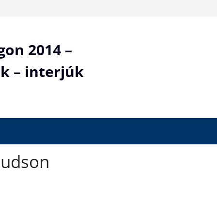
gon 2014 –
k – interjúk
Hudson