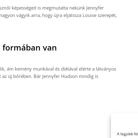
észnői képességeit is megmutatta nekünk Jennyfer
agyon vágyik arra, hogy újra eljátssza Louise szerepét,
ó formában van
k, ám kemény munkával és diétával elérte a látványos
t az új bőrében. Bár Jennyfer Hudson mindig is
A legjobb f