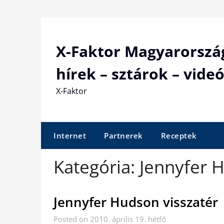
Skip
to
content
X-Faktor Magyarorszá
hírek – sztárok – videó
X-Faktor
Internet
Partnerek
Receptek
Kategória:
Jennyfer 
Jennyfer Hudson visszatér
Posted on 2010. április 19. hétfő