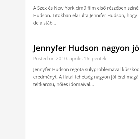
A Szex és New York című film első részében szín
Hudson. Titokban elárulta Jennifer Hudson, hogy n
de a stáb…
Jennyfer Hudson nagyon j
Posted on 2010. április 16. péntek
Jennyfer Hudson régóta súlyproblémával küszködi
eredményt. A fiatal tehetség nagyon jól érzi magá
teltkarcsú, nőies idomaival…