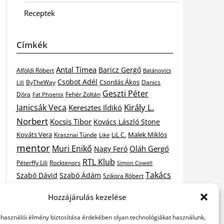
Receptek
Címkék
Antal Tímea
Baricz Gergő
Alföldi Róbert
Batánovics
Csobot Adél
Csordás Ákos
ByTheWay
Danics
Lili
Geszti Péter
Dóra
Fat Phoenix
Fehér Zoltán
Király L.
Janicsák Veca
Keresztes Ildikó
Norbert
Kocsis Tibor
Kovács László Stone
Kováts Vera
Malek Miklós
Krasznai Tünde
LiL C.
Like
mentor
Muri Enikő
Oláh Gergő
Nagy Feró
RTL Klub
Péterffy Lili
Rocktenors
Simon Cowell
Takács
Szabó Dávid
Szabó Ádám
Szikora Róbert
Vastag
Nikolas
Tarány Tamás
Tóth Gabi
Hozzájárulás kezelése
X-
Csaba
Wolf Kati
Vastag Tamás
X-factor
elhasználói élmény biztosítása érdekében olyan technológiákat használunk,