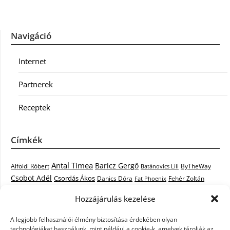
Navigáció
Internet
Partnerek
Receptek
Címkék
Antal Tímea
Baricz Gergő
Alföldi Róbert
ByTheWay
Batánovics Lili
Csobot Adél
Csordás Ákos
Danics Dóra
Fat Phoenix
Fehér Zoltán
Király L.
Janicsák Veca
Geszti Péter
Keresztes Ildikó
Hozzájárulás kezelése
Norbert
Kocsis Tibor
Kovács László Stone
Kováts Vera
mentor
A legjobb felhasználói élmény biztosítása érdekében olyan
Muri Enikő
Malek Miklós
Krasznai Tünde
LiL C.
Like
technológiákat használunk, mint például a cookie-k, amelyek tárolják az