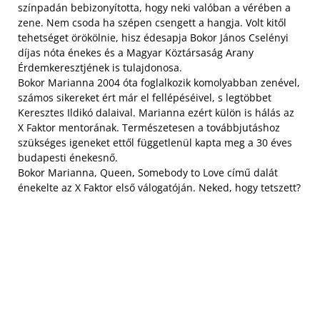
színpadán bebizonyította, hogy neki valóban a vérében a
zene. Nem csoda ha szépen csengett a hangja. Volt kitől
tehetséget örökölnie, hisz édesapja Bokor János Cselényi
díjas nóta énekes és a Magyar Köztársaság Arany
Érdemkeresztjének is tulajdonosa.
Bokor Marianna 2004 óta foglalkozik komolyabban zenével,
számos sikereket ért már el fellépéséivel, s legtöbbet
Keresztes Ildikó dalaival. Marianna ezért külön is hálás az
X Faktor mentorának. Természetesen a továbbjutáshoz
szükséges igeneket ettől függetlenül kapta meg a 30 éves
budapesti énekesnő.
Bokor Marianna, Queen, Somebody to Love című dalát
énekelte az X Faktor első válogatóján. Neked, hogy tetszett?